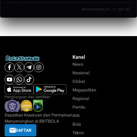
8BITBOLA yang aktif 24 jam siap mendengarkan
saat transaksi.
BAGASPANDUK // V21.87
dan membantu Anda dengan solusi cepat dan
profesional.
Kanal
News
Nasional
Global
Megapolitan
Penghargaan dan sertifikat:
Regional
Pemilu
Dapatkan Keseruan dan Permainan
IKN
Menyenangkan di 8BITBOLA
Bola
DAFTAR
Tekno