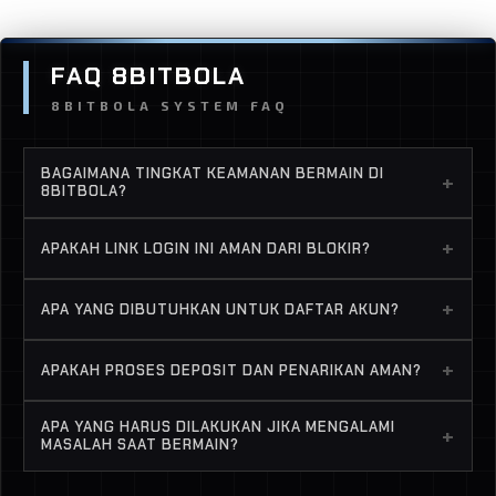
FAQ 8BITBOLA
8BITBOLA SYSTEM FAQ
BAGAIMANA TINGKAT KEAMANAN BERMAIN DI
+
8BITBOLA?
Berdasarkan inisiatif proyek keamanan kami,
+
APAKAH LINK LOGIN INI AMAN DARI BLOKIR?
8BITBOLA menggunakan enkripsi SSL canggih
yang membuat seluruh data dan saldo member
Sangat aman. Link alternatif 8BITBOLA login yang
+
APA YANG DIBUTUHKAN UNTUK DAFTAR AKUN?
mustahil ditembus oleh pihak luar, memberikan
kami sediakan terus dipantau dan diperbarui secara
ketenangan pikiran saat bermain.
otomatis untuk menghindari sensor atau ancaman
Anda hanya perlu menyisihkan waktu kurang dari 2
+
APAKAH PROSES DEPOSIT DAN PENARIKAN AMAN?
internet positif, sehingga Anda bisa bermain tanpa
menit untuk mengisi form daftar 8BITBOLA
gangguan.
dengan data valid yang nantinya akan diproteksi
Sangat aman dan cepat. Transaksi di 8BITBOLA
APA YANG HARUS DILAKUKAN JIKA MENGALAMI
oleh sistem kami, menjamin kenyamanan Anda.
+
diproses melalui jalur perbankan resmi dengan
MASALAH SAAT BERMAIN?
waktu penyelesaian rata-rata 1 hingga 3 menit
Jika Anda mengalami kendala apa pun, tim Live Chat
tanpa potongan apa pun, menghilangkan stres