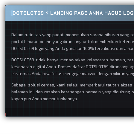
DOTSLOT69 ⚡ LANDING PAGE ANNA HAGUE LOG
Dalam rutinitas yang padat, menemukan sarana hiburan yang 
portal hiburan online yang dirancang untuk memberikan ketenan
DOTSLOT69 login yang Anda gunakan 100% tervalidasi dan aman 
DOTSLOT69 tidak hanya menawarkan kelancaran bermain, tetapi
kesehatan digital Anda. Proses daftar DOTSLOT69 dirancang ag
eksternal. Anda bisa fokus mengejar maxwin dengan pikiran yan
Sebagai solusi cerdas, kami selalu memperbarui tautan akses 
halaman ini, dan rasakan ketenangan bermain yang didukung o
kapan pun Anda membutuhkannya.