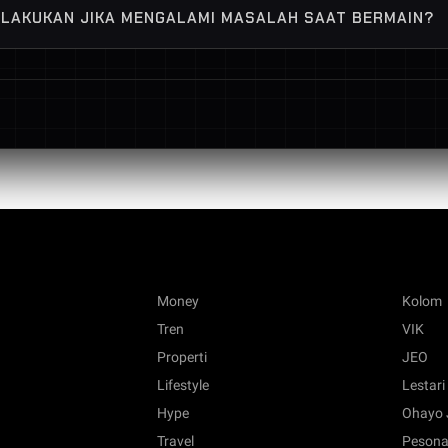
ILAKUKAN JIKA MENGALAMI MASALAH SAAT BERMAIN?
 menit tanpa potongan apa pun, menghilangkan stres saat transaksi.
kendala apa pun, tim Live Chat HACK303 yang aktif 24 jam siap men
 solusi cepat dan profesional.
Money
Kolom
Tren
VIK
Properti
JEO
Lifestyle
Lestari
Hype
Ohayo 
Travel
Pesona