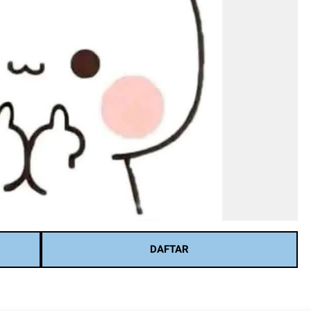
DAFTAR