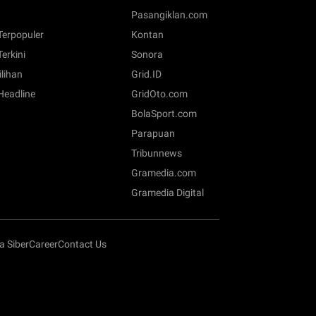
Pasangiklan.com
 Terpopuler
Kontan
Terkini
Sonora
ilihan
Grid.ID
 Headline
GridOto.com
BolaSport.com
Parapuan
Tribunnews
Gramedia.com
Gramedia Digital
 Siber
Career
Contact Us