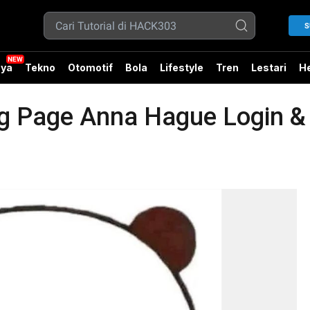
S
ya
Tekno
Otomotif
Bola
Lifestyle
Tren
Lestari
He
 Page Anna Hague Login & S