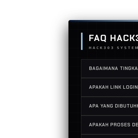
FAQ HACK
HACK303 SYSTE
BAGAIMANA TINGKA
Berdasarkan inisiat
APAKAH LINK LOGIN
data dan saldo membe
Sangat aman. Link al
APA YANG DIBUTUH
untuk menghindari se
Anda hanya perlu men
APAKAH PROSES DE
yang nantinya akan d
Sangat aman dan cepa