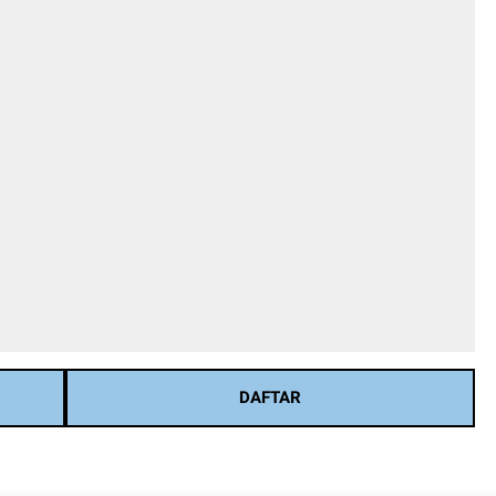
DAFTAR