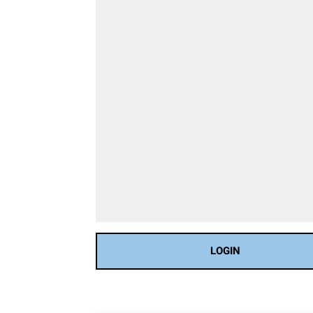
LOGIN