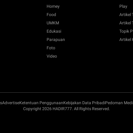
Homey
Play
Food
Artikel
UMKM
Artikel 
Edukasi
Topik P
Parapuan
Artikel
Foto
Video
s
Advertise
Ketentuan Penggunaan
Kebijakan Data Pribadi
Pedoman Media
Copyright 2026 HADIR777. All Rights Reserved.