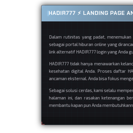
HADIR777 ⚡ LANDING PAGE A
Dalam rutinitas yang padat, menemukan
sebagai portal hiburan online yang diran
link alternatif HADIR777 login yang Anda 
HADIR777 tidak hanya menawarkan kelancara
kesehatan digital Anda. Proses daftar H
ancaman eksternal. Anda bisa fokus menge
Sebagai solusi cerdas, kami selalu memperb
halaman ini, dan rasakan ketenangan be
membantu kapan pun Anda membutuhkann