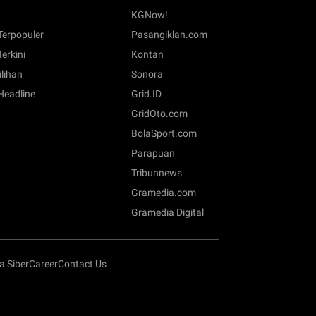
KGNow!
 Terpopuler
Pasangiklan.com
Terkini
Kontan
ilihan
Sonora
 Headline
Grid.ID
GridOto.com
BolaSport.com
Parapuan
Tribunnews
Gramedia.com
Gramedia Digital
 Siber
Career
Contact Us