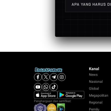
APA YANG HARUS D
penyelesaian rata-ra
Jika Anda mengalami 
membantu Anda dengan
Kanal
News
Nasional
Global
Megapolitan
Penghargaan dan sertifikat:
Regional
Pemilu