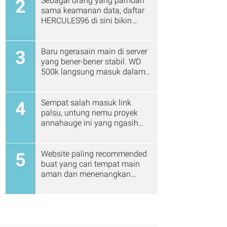
Sebagai orang yang parnoan
2
stres.
sama keamanan data, daftar
HERCULES96 di sini bikin
pikiran tenang. Sistem
enkripsinya kerasa profesional,
nggak abal-abal.
Baru ngerasain main di server
3
yang bener-bener stabil. WD
500k langsung masuk dalam
semenit. HERCULES96
memang bisa diandalkan buat
hiburan!
Sempat salah masuk link
4
palsu, untung nemu proyek
annahauge ini yang ngasih
link login HERCULES96 resmi.
Akun saya sekarang udah
100% aman dan bisa main
Website paling recommended
5
dengan tenang.
buat yang cari tempat main
aman dan menenangkan
pikiran. Gampang jackpot dan
yang paling penting, menang
berapapun pasti dibayar lunas.