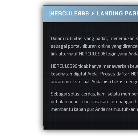
HERCULES96 ⚡ LANDING PAGE
Dalam rutinitas yang padat, menemukan s
sebagai portal hiburan online yang diran
link alternatif HERCULES96 login yang And
HERCULES96 tidak hanya menawarkan kelanca
kesehatan digital Anda. Proses daftar HE
ancaman eksternal. Anda bisa fokus menge
Sebagai solusi cerdas, kami selalu memper
di halaman ini, dan rasakan ketenangan 
membantu kapan pun Anda membutuhkann