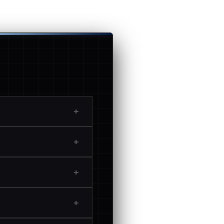
+
anggih yang membuat
+
 pikiran saat bermain.
perbarui secara
+
ermain tanpa gangguan.
CULES96 dengan data
+
i dengan waktu