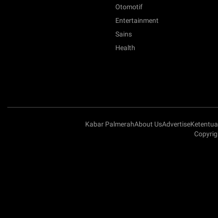
Otomotif
Entertainment
Sains
Health
Kabar Palmerah
About Us
Advertise
Ketentu
Copyrig