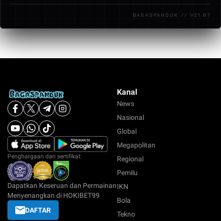
HOKIBET99 yang aktif 24 jam siap mendengarkan
saat transaksi.
BAGASPANDUK // V21.87
dan membantu Anda dengan solusi cepat dan
profesional.
Kanal
News
Nasional
Global
Megapolitan
Penghargaan dan sertifikat:
Regional
Pemilu
Dapatkan Keseruan dan Permainan
IKN
Menyenangkan di HOKIBET99
Bola
DAFTAR
Tekno