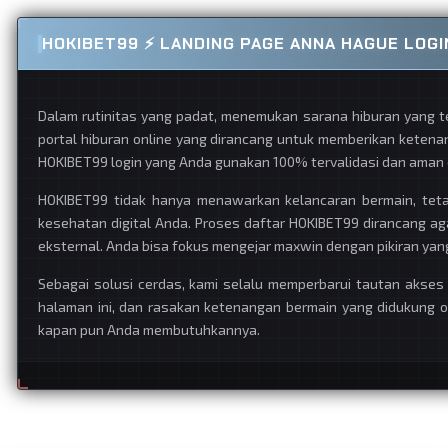
HOKIBET99 ⚡ LANDING PAGE ANNA HAGUE LOGI
Dalam rutinitas yang padat, menemukan sarana hiburan yang 
portal hiburan online yang dirancang untuk memberikan ketenan
HOKIBET99 login yang Anda gunakan 100% tervalidasi dan aman 
HOKIBET99 tidak hanya menawarkan kelancaran bermain, tetapi
kesehatan digital Anda. Proses daftar HOKIBET99 dirancang ag
eksternal. Anda bisa fokus mengejar maxwin dengan pikiran yan
Sebagai solusi cerdas, kami selalu memperbarui tautan akses 
halaman ini, dan rasakan ketenangan bermain yang didukung o
kapan pun Anda membutuhkannya.