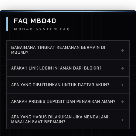
FAQ MBO4D
MBO4D SYSTEM FAQ
BAGAIMANA TINGKAT KEAMANAN BERMAIN DI
+
MBO4D?
Berdasarkan inisiatif proyek keamanan kami,
+
APAKAH LINK LOGIN INI AMAN DARI BLOKIR?
MBO4D menggunakan enkripsi SSL canggih yang
membuat seluruh data dan saldo member mustahil
Sangat aman. Link alternatif MBO4D login yang
+
APA YANG DIBUTUHKAN UNTUK DAFTAR AKUN?
ditembus oleh pihak luar, memberikan ketenangan
kami sediakan terus dipantau dan diperbarui secara
pikiran saat bermain.
otomatis untuk menghindari sensor atau ancaman
Anda hanya perlu menyisihkan waktu kurang dari 2
+
APAKAH PROSES DEPOSIT DAN PENARIKAN AMAN?
internet positif, sehingga Anda bisa bermain tanpa
menit untuk mengisi form daftar MBO4D dengan
gangguan.
data valid yang nantinya akan diproteksi oleh
Sangat aman dan cepat. Transaksi di MBO4D
APA YANG HARUS DILAKUKAN JIKA MENGALAMI
sistem kami, menjamin kenyamanan Anda.
+
diproses melalui jalur perbankan resmi dengan
MASALAH SAAT BERMAIN?
waktu penyelesaian rata-rata 1 hingga 3 menit
Jika Anda mengalami kendala apa pun, tim Live Chat
tanpa potongan apa pun, menghilangkan stres