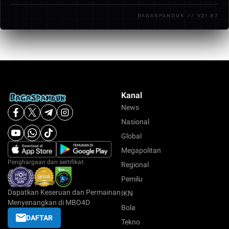
MBO4D yang aktif 24 jam siap mendengarkan dan
saat transaksi.
BAGASPANDUK // V21.87
membantu Anda dengan solusi cepat dan
profesional.
Kanal
News
Nasional
Global
Megapolitan
Penghargaan dan sertifikat:
Regional
Pemilu
Dapatkan Keseruan dan Permainan
IKN
Menyenangkan di MBO4D
Bola
DAFTAR
Tekno