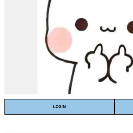
LOGIN