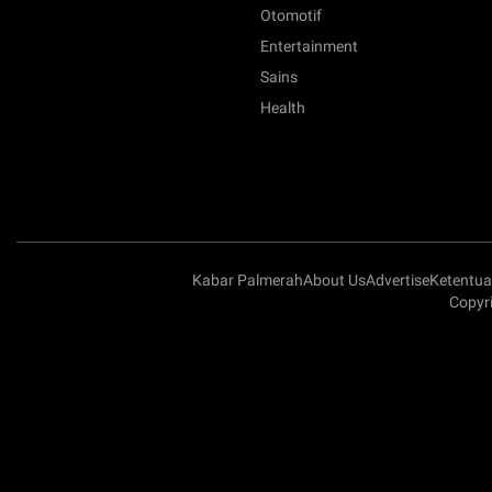
Otomotif
Entertainment
Sains
Health
Kabar Palmerah
About Us
Advertise
Ketentu
Copyri