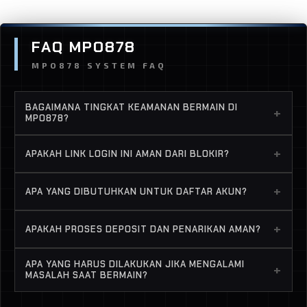
FAQ MPO878
MPO878 SYSTEM FAQ
BAGAIMANA TINGKAT KEAMANAN BERMAIN DI
+
MPO878?
Berdasarkan inisiatif proyek keamanan kami,
+
APAKAH LINK LOGIN INI AMAN DARI BLOKIR?
MPO878 menggunakan enkripsi SSL canggih yang
membuat seluruh data dan saldo member mustahil
Sangat aman. Link alternatif MPO878 login yang
+
APA YANG DIBUTUHKAN UNTUK DAFTAR AKUN?
ditembus oleh pihak luar, memberikan ketenangan
kami sediakan terus dipantau dan diperbarui secara
pikiran saat bermain.
otomatis untuk menghindari sensor atau ancaman
Anda hanya perlu menyisihkan waktu kurang dari 2
+
APAKAH PROSES DEPOSIT DAN PENARIKAN AMAN?
internet positif, sehingga Anda bisa bermain tanpa
menit untuk mengisi form daftar MPO878 dengan
gangguan.
data valid yang nantinya akan diproteksi oleh
Sangat aman dan cepat. Transaksi di MPO878
APA YANG HARUS DILAKUKAN JIKA MENGALAMI
sistem kami, menjamin kenyamanan Anda.
+
diproses melalui jalur perbankan resmi dengan
MASALAH SAAT BERMAIN?
waktu penyelesaian rata-rata 1 hingga 3 menit
Jika Anda mengalami kendala apa pun, tim Live Chat
tanpa potongan apa pun, menghilangkan stres