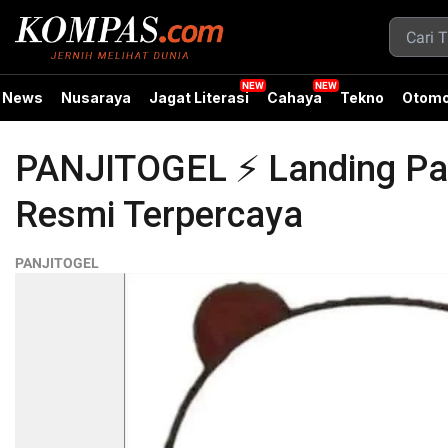
News
Nusaraya
Jagat Literasi
Cahaya
Tekno
Otomo
PANJITOGEL ⚡ Landing Pag
Resmi Terpercaya
PANJITOGEL