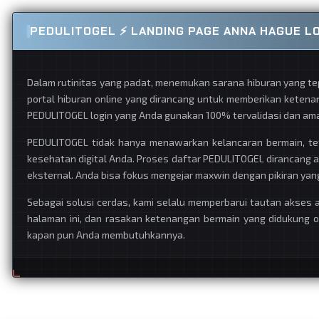
PEDULITOGEL ⚡ LANDING PAGE ANNA HAGUE LO
Dalam rutinitas yang padat, menemukan sarana hiburan yang t
portal hiburan online yang dirancang untuk memberikan ketenan
PEDULITOGEL login yang Anda gunakan 100% tervalidasi dan ama
PEDULITOGEL tidak hanya menawarkan kelancaran bermain, tetap
kesehatan digital Anda. Proses daftar PEDULITOGEL dirancang a
eksternal. Anda bisa fokus mengejar maxwin dengan pikiran yan
Sebagai solusi cerdas, kami selalu memperbarui tautan akses a
halaman ini, dan rasakan ketenangan bermain yang didukung o
kapan pun Anda membutuhkannya.