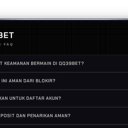
BET
M FAQ
T KEAMANAN BERMAIN DI QQ39BET?
if proyek keamanan kami, QQ39BET menggunakan enkripsi SSL cangg
 INI AMAN DARI BLOKIR?
do member mustahil ditembus oleh pihak luar, memberikan ketenangan
ternatif QQ39BET login yang kami sediakan terus dipantau dan diper
KAN UNTUK DAFTAR AKUN?
nsor atau ancaman internet positif, sehingga Anda bisa bermain ta
yisihkan waktu kurang dari 2 menit untuk mengisi form daftar QQ39
POSIT DAN PENARIKAN AMAN?
iproteksi oleh sistem kami, menjamin kenyamanan Anda.
t. Transaksi di QQ39BET diproses melalui jalur perbankan resmi de