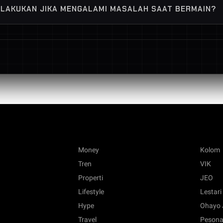
ILAKUKAN JIKA MENGALAMI MASALAH SAAT BERMAIN?
 menit tanpa potongan apa pun, menghilangkan stres saat transaksi.
kendala apa pun, tim Live Chat QQ39BET yang aktif 24 jam siap men
 solusi cepat dan profesional.
Money
Kolom
Tren
VIK
Properti
JEO
Lifestyle
Lestari
Hype
Ohayo 
Travel
Pesona