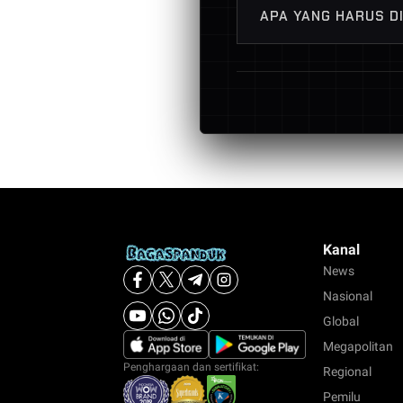
APA YANG HARUS D
rata-rata 1 hingga 3
Jika Anda mengalami 
membantu Anda dengan
Kanal
News
Nasional
Global
Megapolitan
Penghargaan dan sertifikat:
Regional
Pemilu