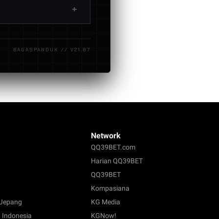
+
dengarkan dan
BAGASPANDUK // V21.87
Network
QQ39BET.com
Harian QQ39BET
QQ39BET
Kompasiana
Jepang
KG Media
 Indonesia
KGNow!