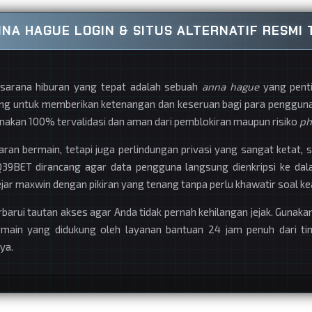
NA HAGUE LOGIN & SITUS ALTERNATIF RESMI
sarana hiburan yang tepat adalah sebuah
anna hague
yang pent
cang untuk memberikan ketenangan dan keseruan bagi para pengguna
unakan 100% tervalidasi dan aman dari pemblokiran maupun risiko
ph
n bermain, tetapi juga perlindungan privasi yang sangat ketat, se
Q39BET dirancang agar data pengguna langsung dienkripsi ke dal
jar maxwin dengan pikiran yang tenang tanpa perlu khawatir soal k
barui tautan akses agar Anda tidak pernah kehilangan jejak. Gunakan
rmain yang didukung oleh layanan bantuan 24 jam penuh dari tim
ya.