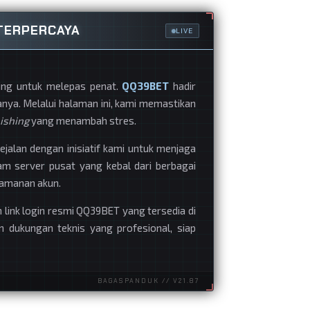
 TERPERCAYA
LIVE
ing untuk melepas penat.
QQ39BET
hadir
nya. Melalui halaman ini, kami memastikan
ishing
yang menambah stres.
jalan dengan inisiatif kami untuk menjaga
am server pusat yang kebal dari berbagai
eamanan akun.
 link login resmi QQ39BET yang tersedia di
 dukungan teknis yang profesional, siap
BAGASPANDUK // V21.87