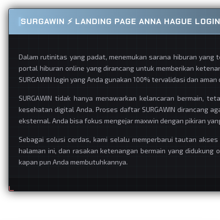
SURGAWIN ⚡ LANDING PAGE ANNA HAGUE LOGIN
Dalam rutinitas yang padat, menemukan sarana hiburan yang 
portal hiburan online yang dirancang untuk memberikan ketenan
SURGAWIN login yang Anda gunakan 100% tervalidasi dan aman d
SURGAWIN tidak hanya menawarkan kelancaran bermain, tetapi
kesehatan digital Anda. Proses daftar SURGAWIN dirancang aga
eksternal. Anda bisa fokus mengejar maxwin dengan pikiran yan
Sebagai solusi cerdas, kami selalu memperbarui tautan akses 
halaman ini, dan rasakan ketenangan bermain yang didukung o
kapan pun Anda membutuhkannya.