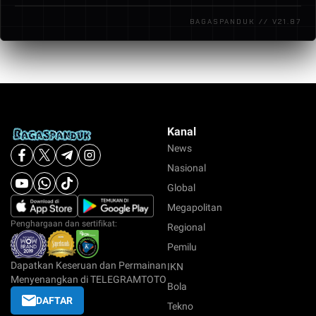
TELEGRAMTOTO yang aktif 24 jam siap
menghilangkan stres saat transaksi.
BAGASPANDUK // V21.87
mendengarkan dan membantu Anda dengan solusi
cepat dan profesional.
Kanal
News
Nasional
Global
Megapolitan
Penghargaan dan sertifikat:
Regional
Pemilu
Dapatkan Keseruan dan Permainan
IKN
Menyenangkan di TELEGRAMTOTO
Bola
DAFTAR
Tekno