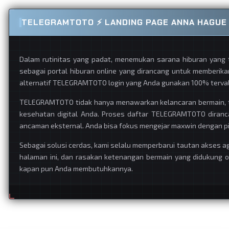
TELEGRAMTOTO ⚡ LANDING PAGE ANNA HAGUE 
Dalam rutinitas yang padat, menemukan sarana hiburan yang
sebagai portal hiburan online yang dirancang untuk memberika
alternatif TELEGRAMTOTO login yang Anda gunakan 100% tervali
TELEGRAMTOTO tidak hanya menawarkan kelancaran bermain, teta
kesehatan digital Anda. Proses daftar TELEGRAMTOTO diranca
ancaman eksternal. Anda bisa fokus mengejar maxwin dengan pi
Sebagai solusi cerdas, kami selalu memperbarui tautan akses ag
halaman ini, dan rasakan ketenangan bermain yang didukung o
kapan pun Anda membutuhkannya.