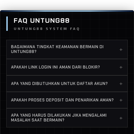
FAQ UNTUNG88
UNTUNG88 SYSTEM FAQ
BAGAIMANA TINGKAT KEAMANAN BERMAIN DI
+
UNTUNG88?
Berdasarkan inisiatif proyek keamanan kami,
+
APAKAH LINK LOGIN INI AMAN DARI BLOKIR?
UNTUNG88 menggunakan enkripsi SSL canggih
yang membuat seluruh data dan saldo member
Sangat aman. Link alternatif UNTUNG88 login yang
+
APA YANG DIBUTUHKAN UNTUK DAFTAR AKUN?
mustahil ditembus oleh pihak luar, memberikan
kami sediakan terus dipantau dan diperbarui secara
ketenangan pikiran saat bermain.
otomatis untuk menghindari sensor atau ancaman
Anda hanya perlu menyisihkan waktu kurang dari 2
+
APAKAH PROSES DEPOSIT DAN PENARIKAN AMAN?
internet positif, sehingga Anda bisa bermain tanpa
menit untuk mengisi form daftar UNTUNG88
gangguan.
dengan data valid yang nantinya akan diproteksi
Sangat aman dan cepat. Transaksi di UNTUNG88
APA YANG HARUS DILAKUKAN JIKA MENGALAMI
oleh sistem kami, menjamin kenyamanan Anda.
+
diproses melalui jalur perbankan resmi dengan
MASALAH SAAT BERMAIN?
waktu penyelesaian rata-rata 1 hingga 3 menit
Jika Anda mengalami kendala apa pun, tim Live Chat
tanpa potongan apa pun, menghilangkan stres