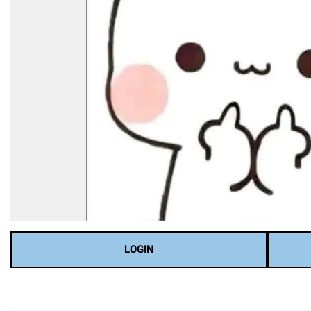
LOGIN