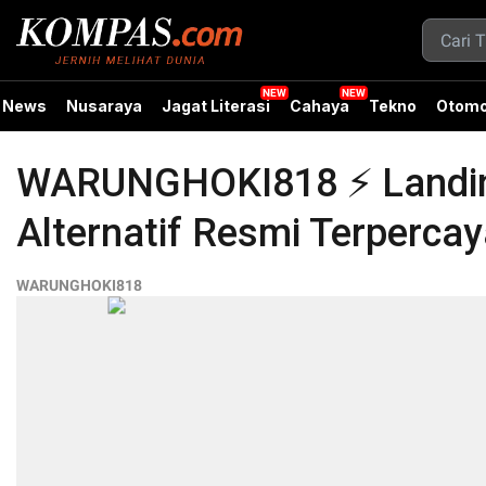
News
Nusaraya
Jagat Literasi
Cahaya
Tekno
Otomo
WARUNGHOKI818 ⚡ Landing
Alternatif Resmi Terperca
WARUNGHOKI818