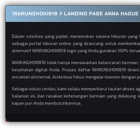
WARUNGHOKI818 ⚡ LANDING PAGE ANNA HAGUE 
Dalam rutinitas yang padat, menemukan sarana hiburan yang
sebagai portal hiburan online yang dirancang untuk memberika
alternatif WARUNGHOKI818 login yang Anda gunakan 100% terval
WARUNGHOKI818 tidak hanya menawarkan kelancaran bermain, tet
kesehatan digital Anda. Proses daftar WARUNGHOKI818 diranc
ancaman eksternal. Anda bisa fokus mengejar maxwin dengan pi
Sebagai solusi cerdas, kami selalu memperbarui tautan akses ag
halaman ini, dan rasakan ketenangan bermain yang didukung o
kapan pun Anda membutuhkannya.