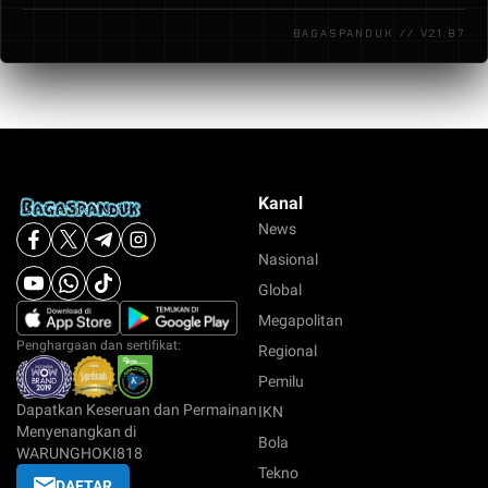
WARUNGHOKI818 yang aktif 24 jam siap
menghilangkan stres saat transaksi.
BAGASPANDUK // V21.87
mendengarkan dan membantu Anda dengan solusi
cepat dan profesional.
Kanal
News
Nasional
Global
Megapolitan
Penghargaan dan sertifikat:
Regional
Pemilu
Dapatkan Keseruan dan Permainan
IKN
Menyenangkan di
Bola
WARUNGHOKI818
Tekno
DAFTAR