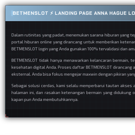
BETMENSLOT ⚡ LANDING PAGE ANNA HAGUE LO
Dalam rutinitas yang padat, menemukan sarana hiburan yang t
portal hiburan online yang dirancang untuk memberikan ketenan
BETMENSLOT login yang Anda gunakan 100% tervalidasi dan ama
BETMENSLOT tidak hanya menawarkan kelancaran bermain, tetap
kesehatan digital Anda. Proses daftar BETMENSLOT dirancang a
eksternal. Anda bisa fokus mengejar maxwin dengan pikiran yan
Sebagai solusi cerdas, kami selalu memperbarui tautan akses a
halaman ini, dan rasakan ketenangan bermain yang didukung o
kapan pun Anda membutuhkannya.