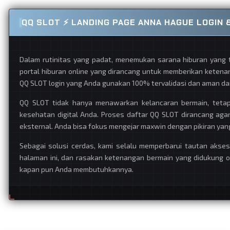
QQ SLOT ⚡ LANDING PAGE ANNA HAGUE LOGIN 
Dalam rutinitas yang padat, menemukan sarana hiburan yang
portal hiburan online yang dirancang untuk memberikan ketenan
QQ SLOT login yang Anda gunakan 100% tervalidasi dan aman da
QQ SLOT tidak hanya menawarkan kelancaran bermain, tetapi 
kesehatan digital Anda. Proses daftar QQ SLOT dirancang aga
eksternal. Anda bisa fokus mengejar maxwin dengan pikiran yan
Sebagai solusi cerdas, kami selalu memperbarui tautan akses 
halaman ini, dan rasakan ketenangan bermain yang didukung o
kapan pun Anda membutuhkannya.