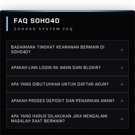
FAQ SOHO4D
SOHO4D SYSTEM FAQ
BAGAIMANA TINGKAT KEAMANAN BERMAIN DI
+
SOHO4D?
Berdasarkan inisiatif proyek keamanan kami,
+
APAKAH LINK LOGIN INI AMAN DARI BLOKIR?
SOHO4D menggunakan enkripsi SSL canggih yang
membuat seluruh data dan saldo member mustahil
Sangat aman. Link alternatif SOHO4D login yang
+
APA YANG DIBUTUHKAN UNTUK DAFTAR AKUN?
ditembus oleh pihak luar, memberikan ketenangan
kami sediakan terus dipantau dan diperbarui secara
pikiran saat bermain.
otomatis untuk menghindari sensor atau ancaman
Anda hanya perlu menyisihkan waktu kurang dari 2
+
APAKAH PROSES DEPOSIT DAN PENARIKAN AMAN?
internet positif, sehingga Anda bisa bermain tanpa
menit untuk mengisi form daftar SOHO4D dengan
gangguan.
data valid yang nantinya akan diproteksi oleh
Sangat aman dan cepat. Transaksi di SOHO4D
APA YANG HARUS DILAKUKAN JIKA MENGALAMI
sistem kami, menjamin kenyamanan Anda.
+
diproses melalui jalur perbankan resmi dengan
MASALAH SAAT BERMAIN?
waktu penyelesaian rata-rata 1 hingga 3 menit
Jika Anda mengalami kendala apa pun, tim Live Chat
tanpa potongan apa pun, menghilangkan stres