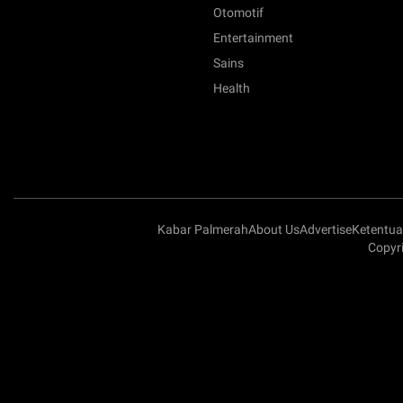
Otomotif
Entertainment
Sains
Health
Kabar Palmerah
About Us
Advertise
Ketentu
Copyr