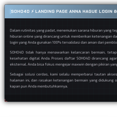
SOHO4D ⚡ LANDING PAGE ANNA HAGUE LOGIN &
Dalam rutinitas yang padat, menemukan sarana hiburan yang t
hiburan online yang dirancang untuk memberikan ketenangan dan
login yang Anda gunakan 100% tervalidasi dan aman dari pemblo
SOHO4D tidak hanya menawarkan kelancaran bermain, tetapi j
kesehatan digital Anda. Proses daftar SOHO4D dirancang agar
eksternal. Anda bisa fokus mengejar maxwin dengan pikiran yan
Sebagai solusi cerdas, kami selalu memperbarui tautan akses
halaman ini, dan rasakan ketenangan bermain yang didukung o
kapan pun Anda membutuhkannya.