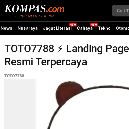
News
Nusaraya
Jagat Literasi
Cahaya
Tekno
Otomo
TOTO7788 ⚡ Landing Page A
Resmi Terpercaya
TOTO7788