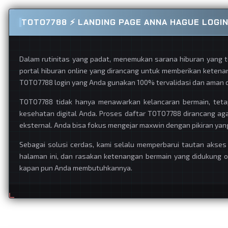
TOTO7788 ⚡ LANDING PAGE ANNA HAGUE LOGIN
Dalam rutinitas yang padat, menemukan sarana hiburan yang
portal hiburan online yang dirancang untuk memberikan ketenan
TOTO7788 login yang Anda gunakan 100% tervalidasi dan aman d
TOTO7788 tidak hanya menawarkan kelancaran bermain, tetapi
kesehatan digital Anda. Proses daftar TOTO7788 dirancang aga
eksternal. Anda bisa fokus mengejar maxwin dengan pikiran yan
Sebagai solusi cerdas, kami selalu memperbarui tautan akses 
halaman ini, dan rasakan ketenangan bermain yang didukung o
kapan pun Anda membutuhkannya.