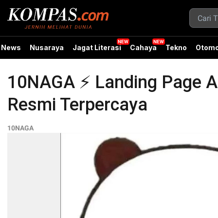
News
Nusaraya
Jagat Literasi
Cahaya
Tekno
Otomo
10NAGA ⚡ Landing Page Ann
Resmi Terpercaya
10NAGA