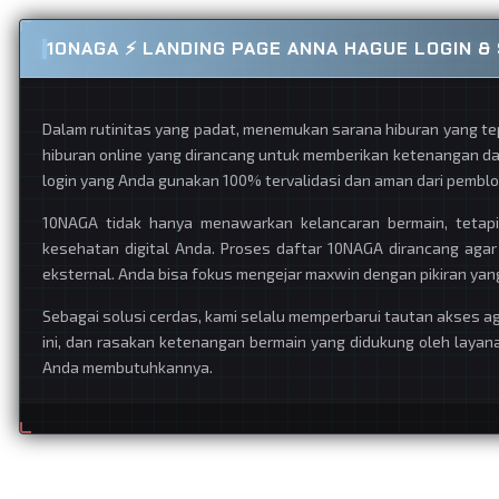
10NAGA ⚡ LANDING PAGE ANNA HAGUE LOGIN &
Dalam rutinitas yang padat, menemukan sarana hiburan yang t
hiburan online yang dirancang untuk memberikan ketenangan dan
login yang Anda gunakan 100% tervalidasi dan aman dari pemblo
10NAGA tidak hanya menawarkan kelancaran bermain, tetapi j
kesehatan digital Anda. Proses daftar 10NAGA dirancang agar
eksternal. Anda bisa fokus mengejar maxwin dengan pikiran yan
Sebagai solusi cerdas, kami selalu memperbarui tautan akses ag
ini, dan rasakan ketenangan bermain yang didukung oleh layan
Anda membutuhkannya.