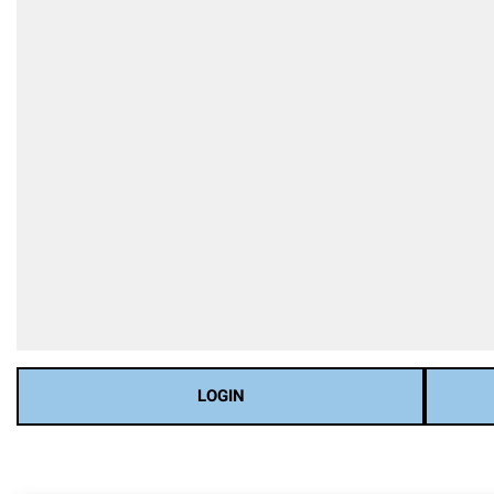
LOGIN