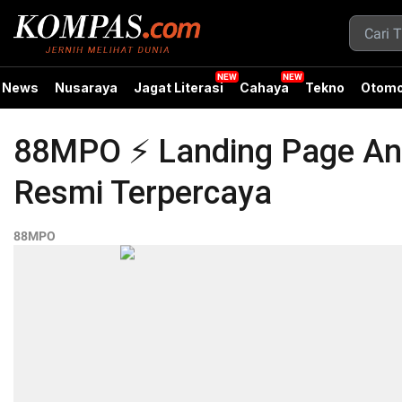
News
Nusaraya
Jagat Literasi
Cahaya
Tekno
Otomo
88MPO ⚡ Landing Page Anna
Resmi Terpercaya
88MPO