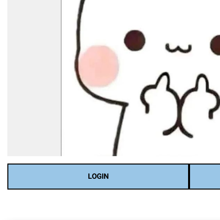
LOGIN