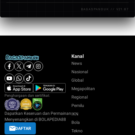
BOLAPEDIA88 yang aktif 24 jam siap
menghilangkan stres saat transaksi.
BAGASPANDUK // V21.87
mendengarkan dan membantu Anda dengan solusi
cepat dan profesional.
Kanal
News
Nasional
Global
Megapolitan
Penghargaan dan sertifikat:
Regional
Pemilu
Dapatkan Keseruan dan Permainan
IKN
Menyenangkan di BOLAPEDIA88
Bola
DAFTAR
Tekno