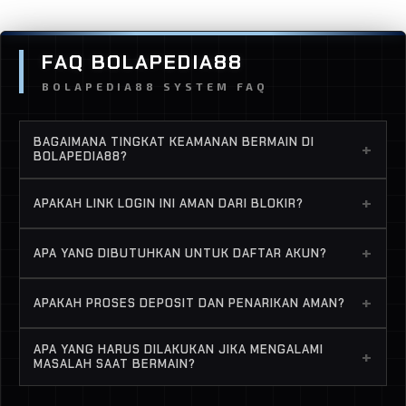
FAQ BOLAPEDIA88
BOLAPEDIA88 SYSTEM FAQ
BAGAIMANA TINGKAT KEAMANAN BERMAIN DI
+
BOLAPEDIA88?
Berdasarkan inisiatif proyek keamanan kami,
+
APAKAH LINK LOGIN INI AMAN DARI BLOKIR?
BOLAPEDIA88 menggunakan enkripsi SSL canggih
yang membuat seluruh data dan saldo member
Sangat aman. Link alternatif BOLAPEDIA88 login
+
APA YANG DIBUTUHKAN UNTUK DAFTAR AKUN?
mustahil ditembus oleh pihak luar, memberikan
yang kami sediakan terus dipantau dan diperbarui
ketenangan pikiran saat bermain.
secara otomatis untuk menghindari sensor atau
Anda hanya perlu menyisihkan waktu kurang dari 2
+
APAKAH PROSES DEPOSIT DAN PENARIKAN AMAN?
ancaman internet positif, sehingga Anda bisa
menit untuk mengisi form daftar BOLAPEDIA88
bermain tanpa gangguan.
dengan data valid yang nantinya akan diproteksi
Sangat aman dan cepat. Transaksi di
APA YANG HARUS DILAKUKAN JIKA MENGALAMI
oleh sistem kami, menjamin kenyamanan Anda.
+
BOLAPEDIA88 diproses melalui jalur perbankan
MASALAH SAAT BERMAIN?
resmi dengan waktu penyelesaian rata-rata 1
Jika Anda mengalami kendala apa pun, tim Live Chat
hingga 3 menit tanpa potongan apa pun,