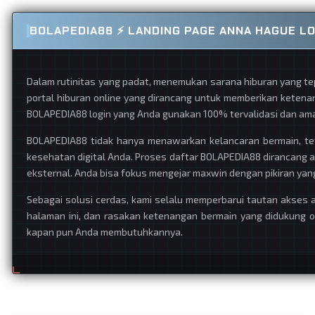
BOLAPEDIA88 ⚡ LANDING PAGE ANNA HAGUE LO
Dalam rutinitas yang padat, menemukan sarana hiburan yang t
portal hiburan online yang dirancang untuk memberikan ketenan
BOLAPEDIA88 login yang Anda gunakan 100% tervalidasi dan ama
BOLAPEDIA88 tidak hanya menawarkan kelancaran bermain, tetap
kesehatan digital Anda. Proses daftar BOLAPEDIA88 dirancang a
eksternal. Anda bisa fokus mengejar maxwin dengan pikiran yan
Sebagai solusi cerdas, kami selalu memperbarui tautan akses a
halaman ini, dan rasakan ketenangan bermain yang didukung o
kapan pun Anda membutuhkannya.