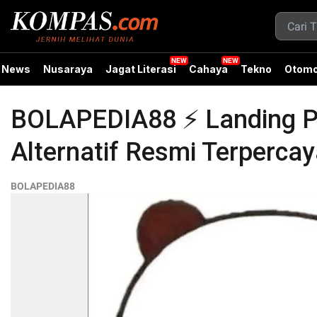
News
Nusaraya
Jagat Literasi
Cahaya
Tekno
Otomo
BOLAPEDIA88 ⚡ Landing Pa
Alternatif Resmi Terperca
BOLAPEDIA88