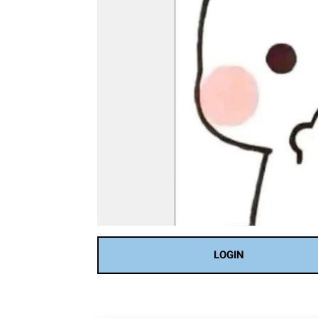
LOGIN