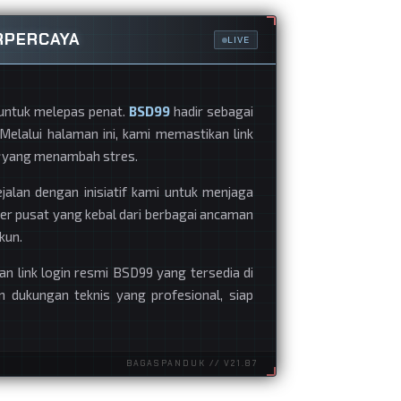
RPERCAYA
LIVE
untuk melepas penat.
BSD99
hadir sebagai
elalui halaman ini, kami memastikan link
yang menambah stres.
jalan dengan inisiatif kami untuk menjaga
ver pusat yang kebal dari berbagai ancaman
kun.
an link login resmi BSD99 yang tersedia di
 dukungan teknis yang profesional, siap
BAGASPANDUK // V21.87