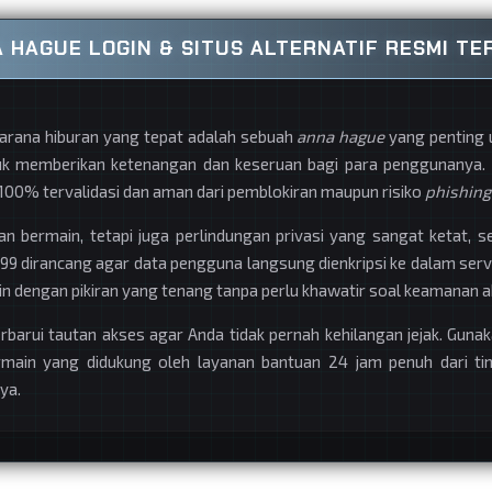
 HAGUE LOGIN & SITUS ALTERNATIF RESMI TE
arana hiburan yang tepat adalah sebuah
anna hague
yang penting 
tuk memberikan ketenangan dan keseruan bagi para penggunanya. M
 100% tervalidasi dan aman dari pemblokiran maupun risiko
phishing
bermain, tetapi juga perlindungan privasi yang sangat ketat, se
99 dirancang agar data pengguna langsung dienkripsi ke dalam ser
n dengan pikiran yang tenang tanpa perlu khawatir soal keamanan a
barui tautan akses agar Anda tidak pernah kehilangan jejak. Gunak
rmain yang didukung oleh layanan bantuan 24 jam penuh dari tim
ya.