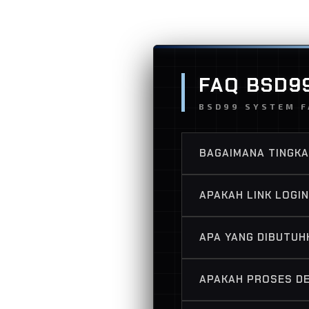
FAQ BSD9
BSD99 SYSTEM 
BAGAIMANA TINGKA
Berdasarkan inisiat
APAKAH LINK LOGIN
data dan saldo membe
Sangat aman. Link alt
APA YANG DIBUTUH
menghindari sensor a
Anda hanya perlu men
APAKAH PROSES DE
yang nantinya akan d
Sangat aman dan cepa