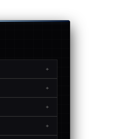
+
yang membuat seluruh
+
n saat bermain.
ui secara otomatis untuk
+
ngguan.
9 dengan data valid
+
an waktu penyelesaian