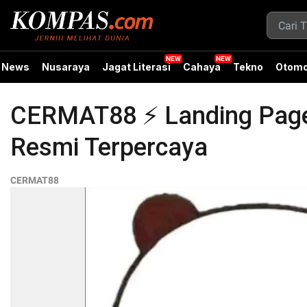
News
Nusaraya
Jagat Literasi
Cahaya
Tekno
Otomo
CERMAT88 ⚡ Landing Page 
Resmi Terpercaya
CERMAT88