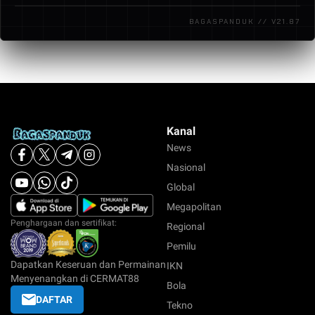
CERMAT88 yang aktif 24 jam siap mendengarkan
saat transaksi.
BAGASPANDUK // V21.87
dan membantu Anda dengan solusi cepat dan
profesional.
Kanal
News
Nasional
Global
Megapolitan
Penghargaan dan sertifikat:
Regional
Pemilu
Dapatkan Keseruan dan Permainan
IKN
Menyenangkan di CERMAT88
Bola
DAFTAR
Tekno