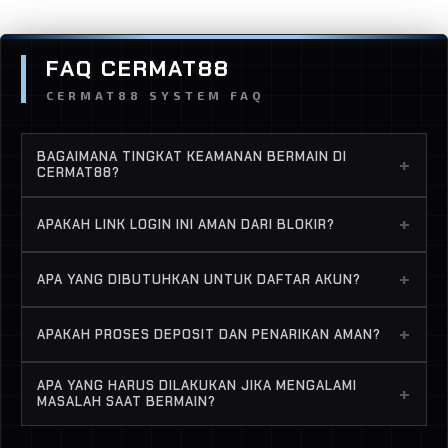
FAQ CERMAT88
CERMAT88 SYSTEM FAQ
BAGAIMANA TINGKAT KEAMANAN BERMAIN DI
+
CERMAT88?
Berdasarkan inisiatif proyek keamanan kami,
+
APAKAH LINK LOGIN INI AMAN DARI BLOKIR?
CERMAT88 menggunakan enkripsi SSL canggih
yang membuat seluruh data dan saldo member
Sangat aman. Link alternatif CERMAT88 login yang
+
APA YANG DIBUTUHKAN UNTUK DAFTAR AKUN?
mustahil ditembus oleh pihak luar, memberikan
kami sediakan terus dipantau dan diperbarui secara
ketenangan pikiran saat bermain.
otomatis untuk menghindari sensor atau ancaman
Anda hanya perlu menyisihkan waktu kurang dari 2
+
APAKAH PROSES DEPOSIT DAN PENARIKAN AMAN?
internet positif, sehingga Anda bisa bermain tanpa
menit untuk mengisi form daftar CERMAT88
gangguan.
dengan data valid yang nantinya akan diproteksi
Sangat aman dan cepat. Transaksi di CERMAT88
APA YANG HARUS DILAKUKAN JIKA MENGALAMI
oleh sistem kami, menjamin kenyamanan Anda.
+
diproses melalui jalur perbankan resmi dengan
MASALAH SAAT BERMAIN?
waktu penyelesaian rata-rata 1 hingga 3 menit
Jika Anda mengalami kendala apa pun, tim Live Chat
tanpa potongan apa pun, menghilangkan stres