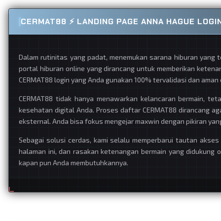
CERMAT88 ⚡ LANDING PAGE ANNA HAGUE LOGI
Dalam rutinitas yang padat, menemukan sarana hiburan yang 
portal hiburan online yang dirancang untuk memberikan ketenan
CERMAT88 login yang Anda gunakan 100% tervalidasi dan aman d
CERMAT88 tidak hanya menawarkan kelancaran bermain, tetapi
kesehatan digital Anda. Proses daftar CERMAT88 dirancang aga
eksternal. Anda bisa fokus mengejar maxwin dengan pikiran yan
Sebagai solusi cerdas, kami selalu memperbarui tautan akses 
halaman ini, dan rasakan ketenangan bermain yang didukung o
kapan pun Anda membutuhkannya.