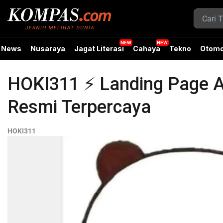
News
Nusaraya
Jagat Literasi
Cahaya
Tekno
Otomo
HOKI311 ⚡ Landing Page An
Resmi Terpercaya
HOKI311