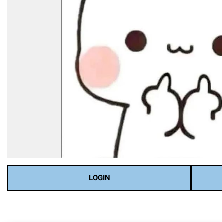
LOGIN