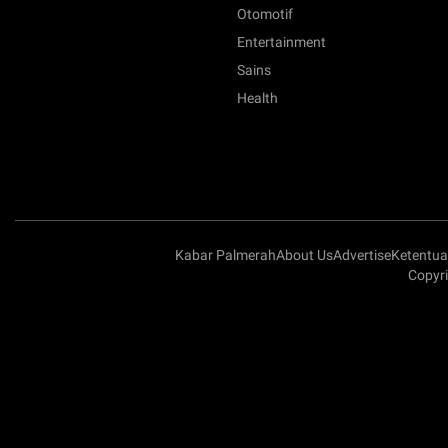
Otomotif
Entertainment
Sains
Health
Kabar Palmerah
About Us
Advertise
Ketentu
Copyri