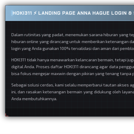
HOKI311 ⚡ LANDING PAGE ANNA HAGUE LOGIN 
Dalam rutinitas yang padat, menemukan sarana hiburan yang t
hiburan online yang dirancang untuk memberikan ketenangan dan
login yang Anda gunakan 100% tervalidasi dan aman dari pemblo
HOKI311 tidak hanya menawarkan kelancaran bermain, tetapi juga
digital Anda. Proses daftar HOKI311 dirancang agar data penggu
bisa fokus mengejar maxwin dengan pikiran yang tenang tanpa 
Sebagai solusi cerdas, kami selalu memperbarui tautan akses aga
ini, dan rasakan ketenangan bermain yang didukung oleh layan
Anda membutuhkannya.