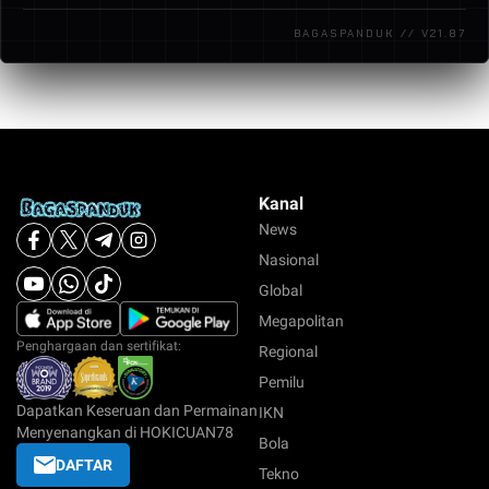
HOKICUAN78 yang aktif 24 jam siap mendengarkan
saat transaksi.
BAGASPANDUK // V21.87
dan membantu Anda dengan solusi cepat dan
profesional.
Kanal
News
Nasional
Global
Megapolitan
Penghargaan dan sertifikat:
Regional
Pemilu
Dapatkan Keseruan dan Permainan
IKN
Menyenangkan di HOKICUAN78
Bola
DAFTAR
Tekno