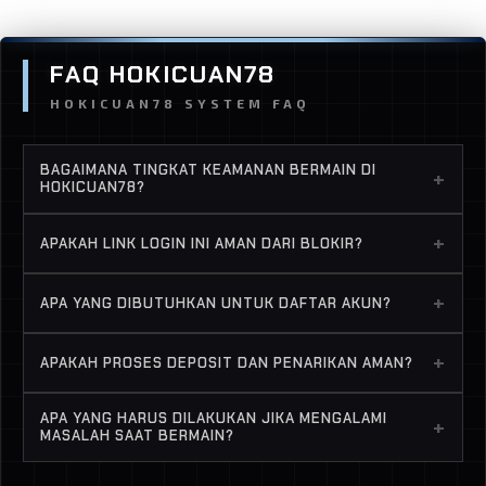
FAQ HOKICUAN78
HOKICUAN78 SYSTEM FAQ
BAGAIMANA TINGKAT KEAMANAN BERMAIN DI
+
HOKICUAN78?
Berdasarkan inisiatif proyek keamanan kami,
+
APAKAH LINK LOGIN INI AMAN DARI BLOKIR?
HOKICUAN78 menggunakan enkripsi SSL canggih
yang membuat seluruh data dan saldo member
Sangat aman. Link alternatif HOKICUAN78 login
+
APA YANG DIBUTUHKAN UNTUK DAFTAR AKUN?
mustahil ditembus oleh pihak luar, memberikan
yang kami sediakan terus dipantau dan diperbarui
ketenangan pikiran saat bermain.
secara otomatis untuk menghindari sensor atau
Anda hanya perlu menyisihkan waktu kurang dari 2
+
APAKAH PROSES DEPOSIT DAN PENARIKAN AMAN?
ancaman internet positif, sehingga Anda bisa
menit untuk mengisi form daftar HOKICUAN78
bermain tanpa gangguan.
dengan data valid yang nantinya akan diproteksi
Sangat aman dan cepat. Transaksi di HOKICUAN78
APA YANG HARUS DILAKUKAN JIKA MENGALAMI
oleh sistem kami, menjamin kenyamanan Anda.
+
diproses melalui jalur perbankan resmi dengan
MASALAH SAAT BERMAIN?
waktu penyelesaian rata-rata 1 hingga 3 menit
Jika Anda mengalami kendala apa pun, tim Live Chat
tanpa potongan apa pun, menghilangkan stres