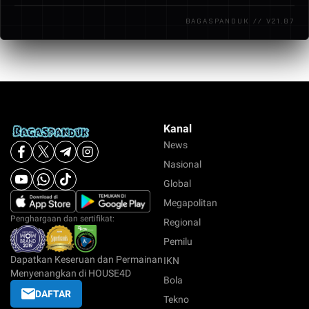
HOUSE4D yang aktif 24 jam siap mendengarkan
saat transaksi.
BAGASPANDUK // V21.87
dan membantu Anda dengan solusi cepat dan
profesional.
Kanal
News
Nasional
Global
Megapolitan
Penghargaan dan sertifikat:
Regional
Pemilu
Dapatkan Keseruan dan Permainan
IKN
Menyenangkan di HOUSE4D
Bola
DAFTAR
Tekno