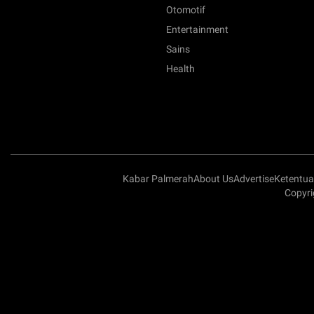
Otomotif
Entertainment
Sains
Health
Kabar Palmerah
About Us
Advertise
Ketentu
Copyri