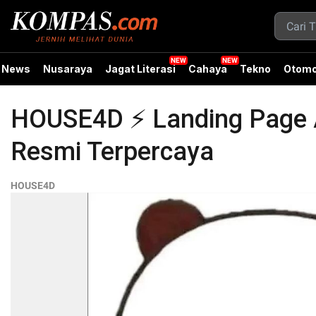
News
Nusaraya
Jagat Literasi
Cahaya
Tekno
Otomo
HOUSE4D ⚡ Landing Page A
Resmi Terpercaya
HOUSE4D