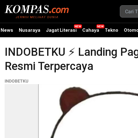
News
Nusaraya
Jagat Literasi
Cahaya
Tekno
Otomo
INDOBETKU ⚡ Landing Page
Resmi Terpercaya
INDOBETKU