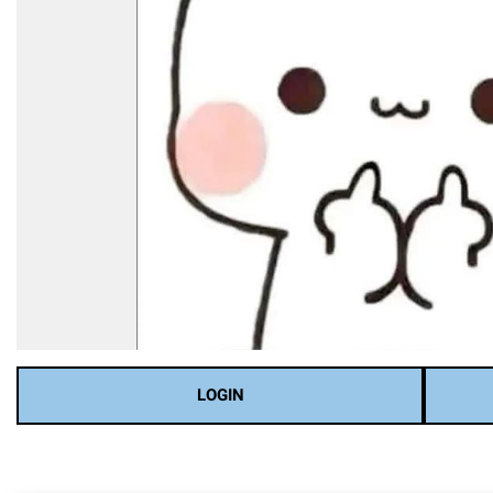
LOGIN