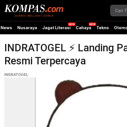
News
Nusaraya
Jagat Literasi
Cahaya
Tekno
Otomo
INDRATOGEL ⚡ Landing Pag
Resmi Terpercaya
INDRATOGEL