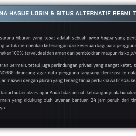
NA HAGUE LOGIN & SITUS ALTERNATIF RESMI 
 sarana hiburan yang tepat adalah sebuah
anna hague
yang pent
cang untuk memberikan ketenangan dan keseruan bagi para pengguna
unakan 100% tervalidasi dan aman dari pemblokiran maupun risiko
ph
n bermain, tetapi juga perlindungan privasi yang sangat ketat, se
NNO388 dirancang agar data pengguna langsung dienkripsi ke dal
jar maxwin dengan pikiran yang tenang tanpa perlu khawatir soal k
barui tautan akses agar Anda tidak pernah kehilangan jejak. Gunakan
rmain yang didukung oleh layanan bantuan 24 jam penuh dari tim
ya.