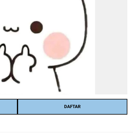
DAFTAR