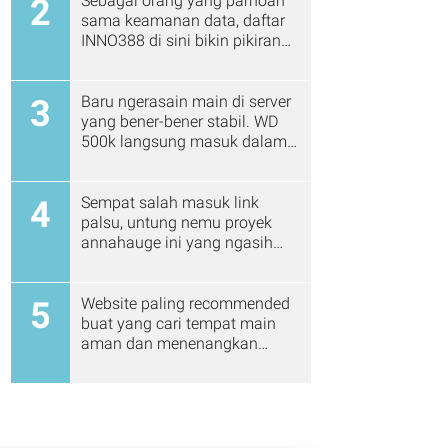
Sebagai orang yang parnoan
2
sama keamanan data, daftar
INNO388 di sini bikin pikiran
tenang. Sistem enkripsinya
kerasa profesional, nggak
abal-abal.
Baru ngerasain main di server
3
yang bener-bener stabil. WD
500k langsung masuk dalam
semenit. INNO388 memang
bisa diandalkan buat hiburan!
Sempat salah masuk link
4
palsu, untung nemu proyek
annahauge ini yang ngasih
link login INNO388 resmi. Akun
saya sekarang udah 100%
aman dan bisa main dengan
Website paling recommended
5
tenang.
buat yang cari tempat main
aman dan menenangkan
pikiran. Gampang jackpot dan
yang paling penting, menang
berapapun pasti dibayar lunas.