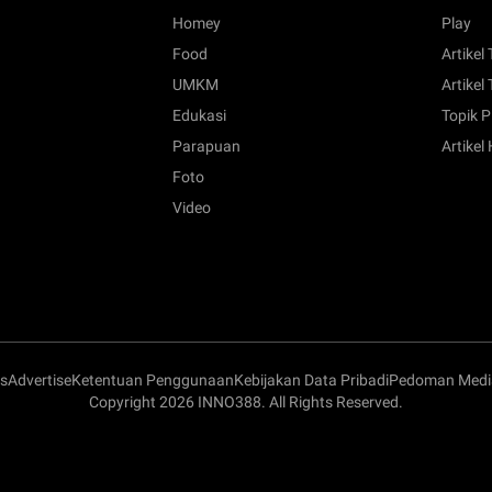
Homey
Play
Food
Artikel
UMKM
Artikel 
Edukasi
Topik P
Parapuan
Artikel
Foto
Video
s
Advertise
Ketentuan Penggunaan
Kebijakan Data Pribadi
Pedoman Media
Copyright 2026 INNO388. All Rights Reserved.