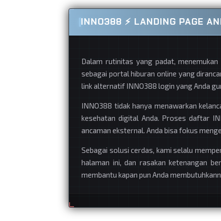
INNO388 ⚡ LANDING PAGE AN
Dalam rutinitas yang padat, menemukan
sebagai portal hiburan online yang diran
link alternatif INNO388 login yang Anda g
INNO388 tidak hanya menawarkan kelancara
kesehatan digital Anda. Proses daftar I
ancaman eksternal. Anda bisa fokus menge
Sebagai solusi cerdas, kami selalu memper
halaman ini, dan rasakan ketenangan be
membantu kapan pun Anda membutuhkann