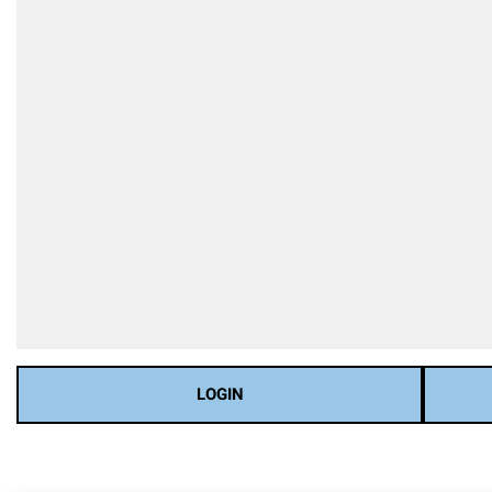
LOGIN