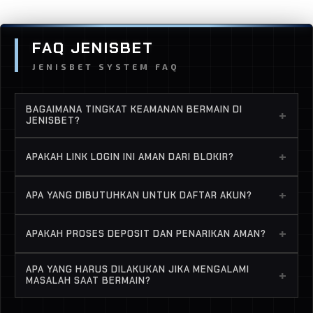
FAQ JENISBET
JENISBET SYSTEM FAQ
BAGAIMANA TINGKAT KEAMANAN BERMAIN DI
+
JENISBET?
Berdasarkan inisiatif proyek keamanan kami,
+
APAKAH LINK LOGIN INI AMAN DARI BLOKIR?
JENISBET menggunakan enkripsi SSL canggih yang
membuat seluruh data dan saldo member mustahil
Sangat aman. Link alternatif JENISBET login yang
+
APA YANG DIBUTUHKAN UNTUK DAFTAR AKUN?
ditembus oleh pihak luar, memberikan ketenangan
kami sediakan terus dipantau dan diperbarui secara
pikiran saat bermain.
otomatis untuk menghindari sensor atau ancaman
Anda hanya perlu menyisihkan waktu kurang dari 2
+
APAKAH PROSES DEPOSIT DAN PENARIKAN AMAN?
internet positif, sehingga Anda bisa bermain tanpa
menit untuk mengisi form daftar JENISBET dengan
gangguan.
data valid yang nantinya akan diproteksi oleh
Sangat aman dan cepat. Transaksi di JENISBET
APA YANG HARUS DILAKUKAN JIKA MENGALAMI
sistem kami, menjamin kenyamanan Anda.
+
diproses melalui jalur perbankan resmi dengan
MASALAH SAAT BERMAIN?
waktu penyelesaian rata-rata 1 hingga 3 menit
Jika Anda mengalami kendala apa pun, tim Live Chat
tanpa potongan apa pun, menghilangkan stres