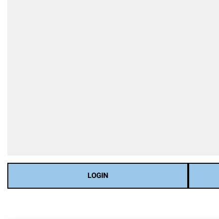
LOGIN