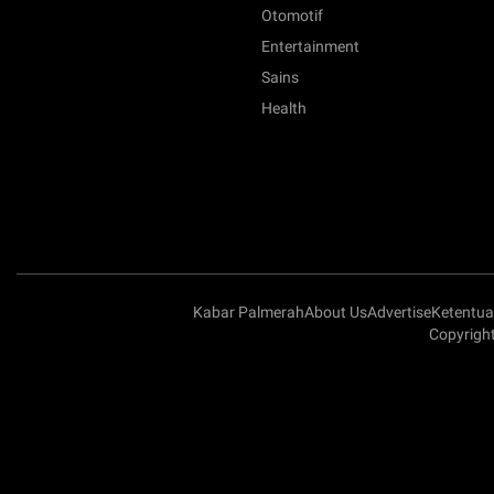
Otomotif
Entertainment
Sains
Health
Kabar Palmerah
About Us
Advertise
Ketentu
Copyrigh