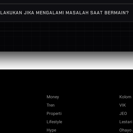
at. Transaksi di METROTVPOKER diproses melalui jalur perbankan 
ILAKUKAN JIKA MENGALAMI MASALAH SAAT BERMAIN?
ta 1 hingga 3 menit tanpa potongan apa pun, menghilangkan stres sa
kendala apa pun, tim Live Chat METROTVPOKER yang aktif 24 jam s
 solusi cepat dan profesional.
Money
Kolom
Tren
VIK
Properti
JEO
Lifestyle
Lestari
Hype
Ohayo 