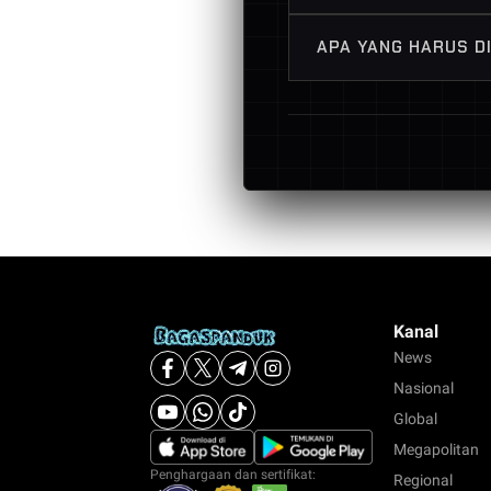
Sangat aman dan cep
APA YANG HARUS D
penyelesaian rata-ra
Jika Anda mengalami 
membantu Anda dengan
Kanal
News
Nasional
Global
Megapolitan
Penghargaan dan sertifikat:
Regional