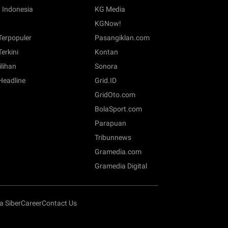
 Indonesia
KG Media
KGNow!
 Terpopuler
Pasangiklan.com
Terkini
Kontan
ilihan
Sonora
 Headline
Grid.ID
GridOto.com
BolaSport.com
Parapuan
Tribunnews
Gramedia.com
Gramedia Digital
 Siber
Career
Contact Us