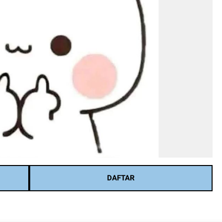
DAFTAR