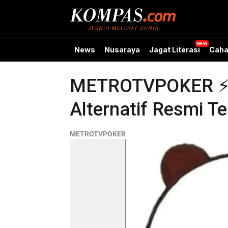
News
Nusaraya
Jagat Literasi
Caha
METROTVPOKER ⚡ L
Alternatif Resmi T
METROTVPOKER