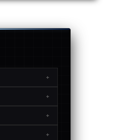
+
 canggih yang
+
ketenangan pikiran saat
n diperbarui secara
+
ermain tanpa gangguan.
METROTVPOKER dengan
+