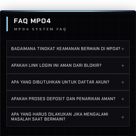
FAQ MPO4
MPO4 SYSTEM FAQ
+
BAGAIMANA TINGKAT KEAMANAN BERMAIN DI MPO4?
Berdasarkan inisiatif proyek keamanan kami,
+
APAKAH LINK LOGIN INI AMAN DARI BLOKIR?
MPO4 menggunakan enkripsi SSL canggih yang
membuat seluruh data dan saldo member mustahil
Sangat aman. Link alternatif MPO4 login yang kami
+
APA YANG DIBUTUHKAN UNTUK DAFTAR AKUN?
ditembus oleh pihak luar, memberikan ketenangan
sediakan terus dipantau dan diperbarui secara
pikiran saat bermain.
otomatis untuk menghindari sensor atau ancaman
Anda hanya perlu menyisihkan waktu kurang dari 2
+
APAKAH PROSES DEPOSIT DAN PENARIKAN AMAN?
internet positif, sehingga Anda bisa bermain tanpa
menit untuk mengisi form daftar MPO4 dengan
gangguan.
data valid yang nantinya akan diproteksi oleh
Sangat aman dan cepat. Transaksi di MPO4
APA YANG HARUS DILAKUKAN JIKA MENGALAMI
sistem kami, menjamin kenyamanan Anda.
+
diproses melalui jalur perbankan resmi dengan
MASALAH SAAT BERMAIN?
waktu penyelesaian rata-rata 1 hingga 3 menit
Jika Anda mengalami kendala apa pun, tim Live Chat
tanpa potongan apa pun, menghilangkan stres