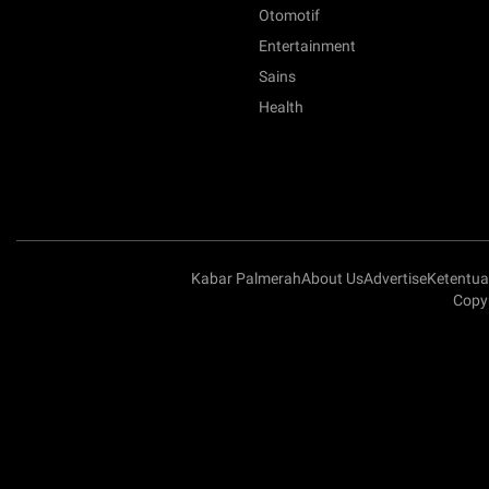
Otomotif
Entertainment
Sains
Health
Kabar Palmerah
About Us
Advertise
Ketentu
Copyr