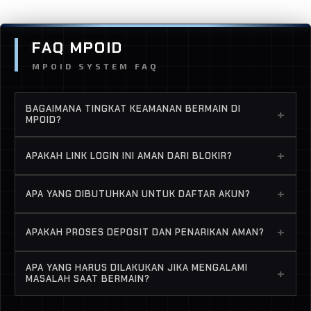
FAQ MPOID
MPOID SYSTEM FAQ
BAGAIMANA TINGKAT KEAMANAN BERMAIN DI
+
MPOID?
Berdasarkan inisiatif proyek keamanan kami,
+
APAKAH LINK LOGIN INI AMAN DARI BLOKIR?
MPOID menggunakan enkripsi SSL canggih yang
membuat seluruh data dan saldo member mustahil
Sangat aman. Link alternatif MPOID login yang
+
APA YANG DIBUTUHKAN UNTUK DAFTAR AKUN?
ditembus oleh pihak luar, memberikan ketenangan
kami sediakan terus dipantau dan diperbarui secara
pikiran saat bermain.
otomatis untuk menghindari sensor atau ancaman
Anda hanya perlu menyisihkan waktu kurang dari 2
+
APAKAH PROSES DEPOSIT DAN PENARIKAN AMAN?
internet positif, sehingga Anda bisa bermain tanpa
menit untuk mengisi form daftar MPOID dengan
gangguan.
data valid yang nantinya akan diproteksi oleh
Sangat aman dan cepat. Transaksi di MPOID
APA YANG HARUS DILAKUKAN JIKA MENGALAMI
sistem kami, menjamin kenyamanan Anda.
+
diproses melalui jalur perbankan resmi dengan
MASALAH SAAT BERMAIN?
waktu penyelesaian rata-rata 1 hingga 3 menit
Jika Anda mengalami kendala apa pun, tim Live Chat
tanpa potongan apa pun, menghilangkan stres