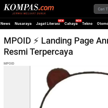
News
Nusaraya
Jagat Literasi
Cahaya
Tekno
Otomo
MPOID ⚡ Landing Page Anna
Resmi Terpercaya
MPOID