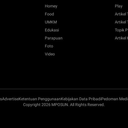
Homey
Play
Food
Artikel
UMKM
Artikel 
Edukasi
Topik P
Parapuan
Artikel
Foto
Video
s
Advertise
Ketentuan Penggunaan
Kebijakan Data Pribadi
Pedoman Media
Copyright 2026 MPOSUN. All Rights Reserved.