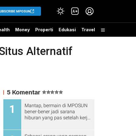
UBSCRIBE MPOSUN
alth
Money
Properti
Edukasi
Travel
tus Alternatif
5 Komentar ⭐⭐⭐⭐⭐
Mantap, bermain di MPOSUN
1
bener-bener jadi sarana
hiburan yang pas setelah kerja
seharian. Loginnya lancar
banget tanpa perlu pakai VPN,
nggak bikin stres.