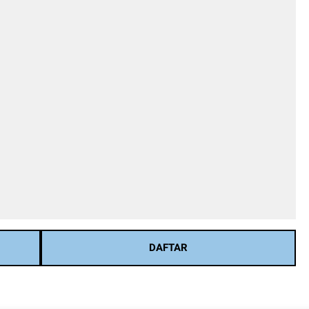
DAFTAR