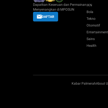
Dapatkan Keseruan dan Permainan
IKN
Menyenangkan di MPOSUN
Bola
DAFTAR
Tekno
Otomotif
Entertainment
Sains
Health
Kabar Palmerah
About U