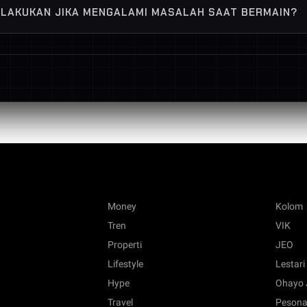
ILAKUKAN JIKA MENGALAMI MASALAH SAAT BERMAIN?
 menit tanpa potongan apa pun, menghilangkan stres saat transaksi.
kendala apa pun, tim Live Chat MPOSUN yang aktif 24 jam siap men
 solusi cepat dan profesional.
Money
Kolom
Tren
VIK
Properti
JEO
Lifestyle
Lestari
Hype
Ohayo 
Travel
Pesona