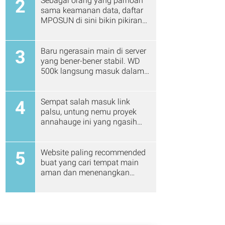
Sebagai orang yang parnoan
2
sama keamanan data, daftar
MPOSUN di sini bikin pikiran
tenang. Sistem enkripsinya
kerasa profesional, nggak
abal-abal.
Baru ngerasain main di server
3
yang bener-bener stabil. WD
500k langsung masuk dalam
semenit. MPOSUN memang
bisa diandalkan buat hiburan!
Sempat salah masuk link
4
palsu, untung nemu proyek
annahauge ini yang ngasih
link login MPOSUN resmi.
Akun saya sekarang udah
100% aman dan bisa main
Website paling recommended
5
dengan tenang.
buat yang cari tempat main
aman dan menenangkan
pikiran. Gampang jackpot dan
yang paling penting, menang
berapapun pasti dibayar lunas.