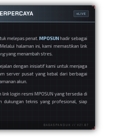
TERPERCAYA
LIVE
tuk melepas penat.
MPOSUN
hadir sebagai
elalui halaman ini, kami memastikan link
ing
yang menambah stres.
jalan dengan inisiatif kami untuk menjaga
am server pusat yang kebal dari berbagai
eamanan akun.
n link login resmi MPOSUN yang tersedia di
 dukungan teknis yang profesional, siap
BAGASPANDUK // V21.87