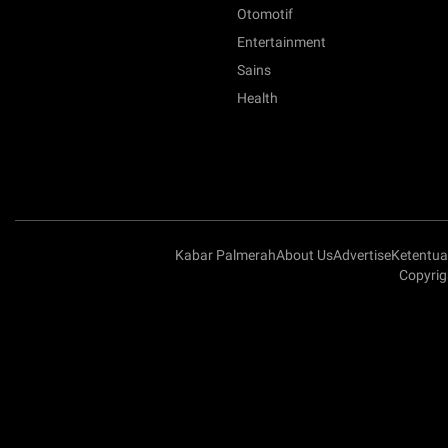
Otomotif
Entertainment
Sains
Health
Kabar Palmerah
About Us
Advertise
Ketentu
Copyrig