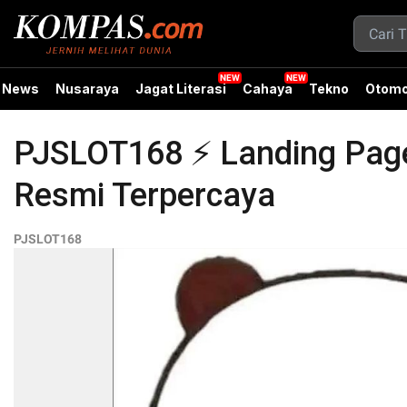
News
Nusaraya
Jagat Literasi
Cahaya
Tekno
Otomo
PJSLOT168 ⚡ Landing Page 
Resmi Terpercaya
PJSLOT168