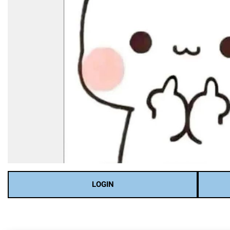
LOGIN