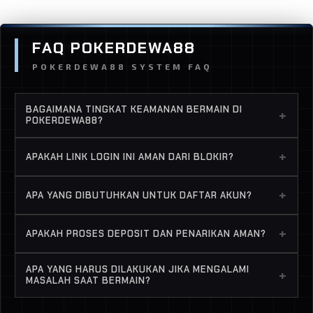
FAQ POKERDEWA88
POKERDEWA88 SYSTEM FAQ
BAGAIMANA TINGKAT KEAMANAN BERMAIN DI
+
POKERDEWA88?
Berdasarkan inisiatif proyek keamanan kami,
+
APAKAH LINK LOGIN INI AMAN DARI BLOKIR?
POKERDEWA88 menggunakan enkripsi SSL
canggih yang membuat seluruh data dan saldo
Sangat aman. Link alternatif POKERDEWA88 login
+
APA YANG DIBUTUHKAN UNTUK DAFTAR AKUN?
member mustahil ditembus oleh pihak luar,
yang kami sediakan terus dipantau dan diperbarui
memberikan ketenangan pikiran saat bermain.
secara otomatis untuk menghindari sensor atau
Anda hanya perlu menyisihkan waktu kurang dari 2
+
APAKAH PROSES DEPOSIT DAN PENARIKAN AMAN?
ancaman internet positif, sehingga Anda bisa
menit untuk mengisi form daftar POKERDEWA88
bermain tanpa gangguan.
dengan data valid yang nantinya akan diproteksi
Sangat aman dan cepat. Transaksi di
APA YANG HARUS DILAKUKAN JIKA MENGALAMI
oleh sistem kami, menjamin kenyamanan Anda.
+
POKERDEWA88 diproses melalui jalur perbankan
MASALAH SAAT BERMAIN?
resmi dengan waktu penyelesaian rata-rata 1
Jika Anda mengalami kendala apa pun, tim Live Chat
hingga 3 menit tanpa potongan apa pun,