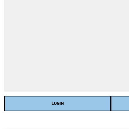
LOGIN