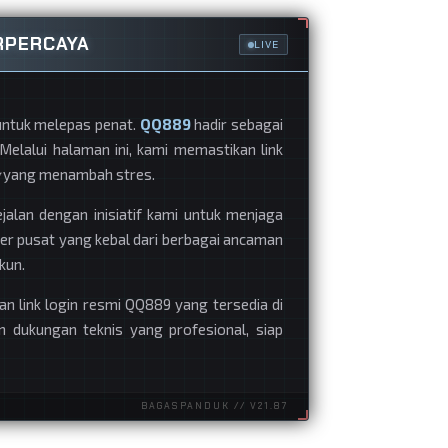
RPERCAYA
LIVE
untuk melepas penat.
QQ889
hadir sebagai
elalui halaman ini, kami memastikan link
yang menambah stres.
jalan dengan inisiatif kami untuk menjaga
ver pusat yang kebal dari berbagai ancaman
kun.
an link login resmi QQ889 yang tersedia di
 dukungan teknis yang profesional, siap
BAGASPANDUK // V21.87