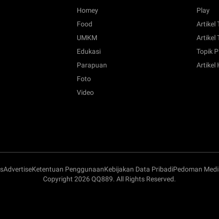
Homey
Play
Food
Artikel
UMKM
Artikel 
Edukasi
Topik P
Parapuan
Artikel
Foto
Video
s
Advertise
Ketentuan Penggunaan
Kebijakan Data Pribadi
Pedoman Media
Copyright 2026 QQ889. All Rights Reserved.