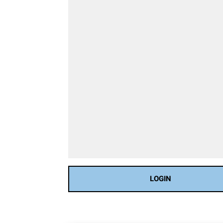
LOGIN