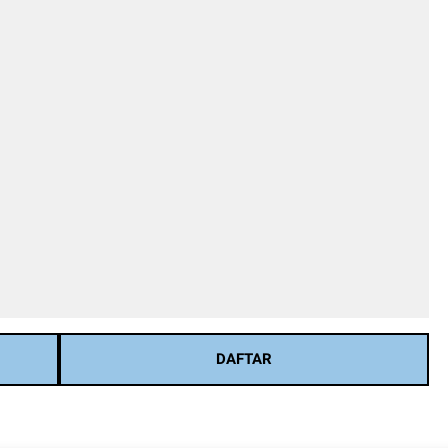
DAFTAR