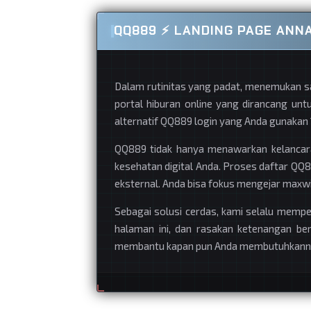
QQ889 ⚡ LANDING PAGE ANNA
Dalam rutinitas yang padat, menemukan s
portal hiburan online yang dirancang un
alternatif QQ889 login yang Anda gunakan
QQ889 tidak hanya menawarkan kelancaran 
kesehatan digital Anda. Proses daftar QQ8
eksternal. Anda bisa fokus mengejar maxwi
Sebagai solusi cerdas, kami selalu memper
halaman ini, dan rasakan ketenangan be
membantu kapan pun Anda membutuhkann