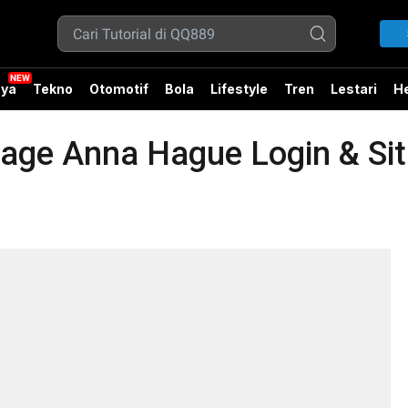
ya
Tekno
Otomotif
Bola
Lifestyle
Tren
Lestari
He
ge Anna Hague Login & Situ