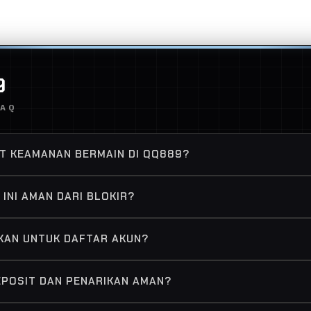
9
FAQ
T KEAMANAN BERMAIN DI QQ889?
if proyek keamanan kami, QQ889 menggunakan enkripsi SSL canggih
 INI AMAN DARI BLOKIR?
r mustahil ditembus oleh pihak luar, memberikan ketenangan pikira
ernatif QQ889 login yang kami sediakan terus dipantau dan diperbar
KAN UNTUK DAFTAR AKUN?
nsor atau ancaman internet positif, sehingga Anda bisa bermain ta
yisihkan waktu kurang dari 2 menit untuk mengisi form daftar QQ88
POSIT DAN PENARIKAN AMAN?
iproteksi oleh sistem kami, menjamin kenyamanan Anda.
t. Transaksi di QQ889 diproses melalui jalur perbankan resmi deng