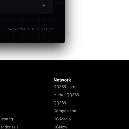
+
engarkan dan membantu
BAGASPANDUK // V21.87
Network
QQ889.com
Harian QQ889
QQ889
Kompasiana
Jepang
KG Media
 Indonesia
KGNow!