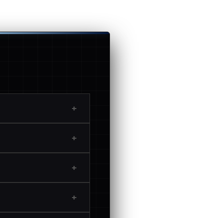
+
 yang membuat seluruh
+
n saat bermain.
ui secara otomatis
+
npa gangguan.
9 dengan data valid
+
an waktu penyelesaian