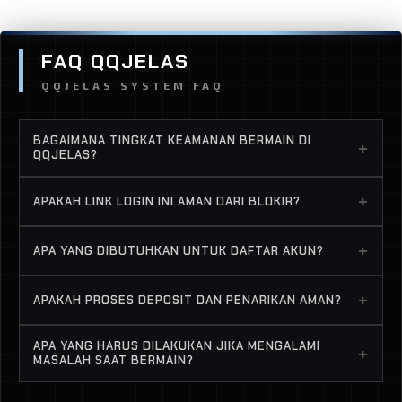
FAQ QQJELAS
QQJELAS SYSTEM FAQ
BAGAIMANA TINGKAT KEAMANAN BERMAIN DI
+
QQJELAS?
Berdasarkan inisiatif proyek keamanan kami,
+
APAKAH LINK LOGIN INI AMAN DARI BLOKIR?
QQJELAS menggunakan enkripsi SSL canggih yang
membuat seluruh data dan saldo member mustahil
Sangat aman. Link alternatif QQJELAS login yang
+
APA YANG DIBUTUHKAN UNTUK DAFTAR AKUN?
ditembus oleh pihak luar, memberikan ketenangan
kami sediakan terus dipantau dan diperbarui secara
pikiran saat bermain.
otomatis untuk menghindari sensor atau ancaman
Anda hanya perlu menyisihkan waktu kurang dari 2
+
APAKAH PROSES DEPOSIT DAN PENARIKAN AMAN?
internet positif, sehingga Anda bisa bermain tanpa
menit untuk mengisi form daftar QQJELAS dengan
gangguan.
data valid yang nantinya akan diproteksi oleh
Sangat aman dan cepat. Transaksi di QQJELAS
APA YANG HARUS DILAKUKAN JIKA MENGALAMI
sistem kami, menjamin kenyamanan Anda.
+
diproses melalui jalur perbankan resmi dengan
MASALAH SAAT BERMAIN?
waktu penyelesaian rata-rata 1 hingga 3 menit
Jika Anda mengalami kendala apa pun, tim Live Chat
tanpa potongan apa pun, menghilangkan stres