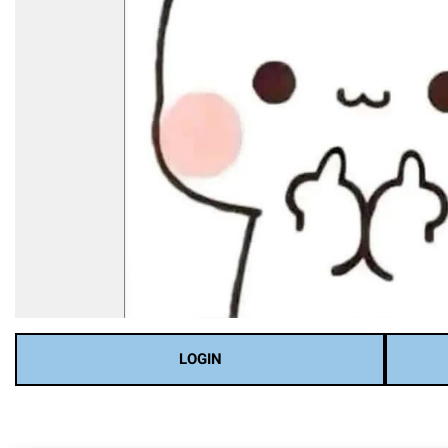
LOGIN