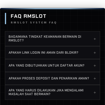
FAQ RMSLOT
RMSLOT SYSTEM FAQ
BAGAIMANA TINGKAT KEAMANAN BERMAIN DI
+
RMSLOT?
Berdasarkan inisiatif proyek keamanan kami,
+
APAKAH LINK LOGIN INI AMAN DARI BLOKIR?
RMSLOT menggunakan enkripsi SSL canggih yang
membuat seluruh data dan saldo member mustahil
Sangat aman. Link alternatif RMSLOT login yang
+
APA YANG DIBUTUHKAN UNTUK DAFTAR AKUN?
ditembus oleh pihak luar, memberikan ketenangan
kami sediakan terus dipantau dan diperbarui secara
pikiran saat bermain.
otomatis untuk menghindari sensor atau ancaman
Anda hanya perlu menyisihkan waktu kurang dari 2
+
APAKAH PROSES DEPOSIT DAN PENARIKAN AMAN?
internet positif, sehingga Anda bisa bermain tanpa
menit untuk mengisi form daftar RMSLOT dengan
gangguan.
data valid yang nantinya akan diproteksi oleh
Sangat aman dan cepat. Transaksi di RMSLOT
APA YANG HARUS DILAKUKAN JIKA MENGALAMI
sistem kami, menjamin kenyamanan Anda.
+
diproses melalui jalur perbankan resmi dengan
MASALAH SAAT BERMAIN?
waktu penyelesaian rata-rata 1 hingga 3 menit
Jika Anda mengalami kendala apa pun, tim Live Chat
tanpa potongan apa pun, menghilangkan stres