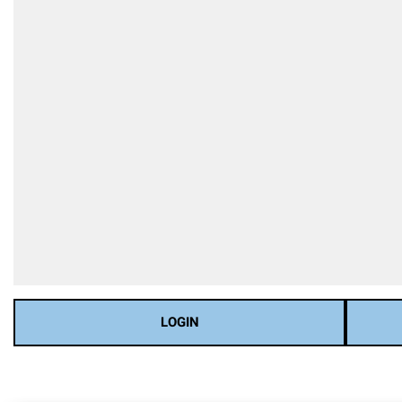
LOGIN