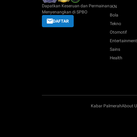
Dapatkan Keseruan dan Permainan
IKN
Menyenangkan di SPBO
Bola
DAFTAR
Tekno
Otomotif
Entertainment
Sains
Health
Kabar Palmerah
About U