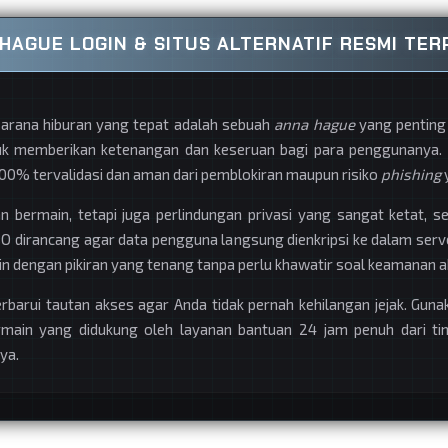
HAGUE LOGIN & SITUS ALTERNATIF RESMI TE
arana hiburan yang tepat adalah sebuah
anna hague
yang penting
tuk memberikan ketenangan dan keseruan bagi para penggunanya. M
100% tervalidasi dan aman dari pemblokiran maupun risiko
phishing
bermain, tetapi juga perlindungan privasi yang sangat ketat, sej
BO dirancang agar data pengguna langsung dienkripsi ke dalam serv
n dengan pikiran yang tenang tanpa perlu khawatir soal keamanan a
barui tautan akses agar Anda tidak pernah kehilangan jejak. Guna
rmain yang didukung oleh layanan bantuan 24 jam penuh dari tim
ya.