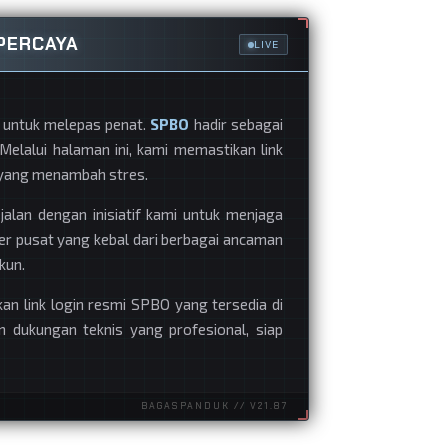
RPERCAYA
LIVE
 untuk melepas penat.
SPBO
hadir sebagai
elalui halaman ini, kami memastikan link
yang menambah stres.
alan dengan inisiatif kami untuk menjaga
er pusat yang kebal dari berbagai ancaman
kun.
kan link login resmi SPBO yang tersedia di
 dukungan teknis yang profesional, siap
BAGASPANDUK // V21.87