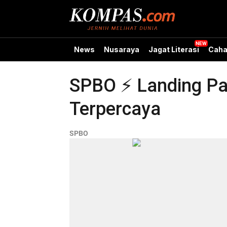
News
Nusaraya
Jagat Literasi
Caha
SPBO ⚡ Landing Pag
Terpercaya
SPBO