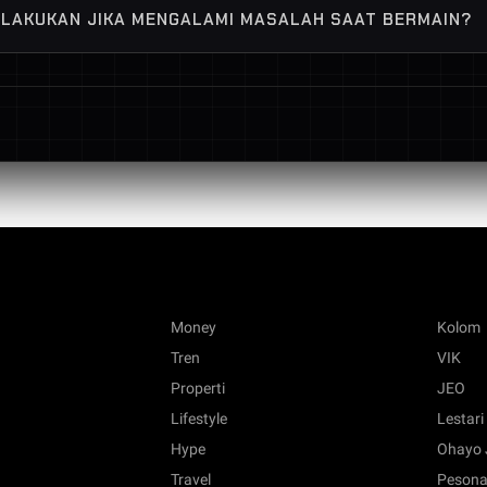
ILAKUKAN JIKA MENGALAMI MASALAH SAAT BERMAIN?
 menit tanpa potongan apa pun, menghilangkan stres saat transaksi.
kendala apa pun, tim Live Chat SPBO yang aktif 24 jam siap mende
epat dan profesional.
Money
Kolom
Tren
VIK
Properti
JEO
Lifestyle
Lestari
Hype
Ohayo 
Travel
Pesona