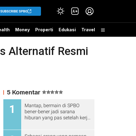
SUBSCRIBE SPBO
alth
Money
Properti
Edukasi
Travel
 Alternatif Resmi
5 Komentar ⭐⭐⭐⭐⭐
Mantap, bermain di SPBO
1
bener-bener jadi sarana
hiburan yang pas setelah kerja
seharian. Loginnya lancar
banget tanpa perlu pakai VPN,
nggak bikin stres.