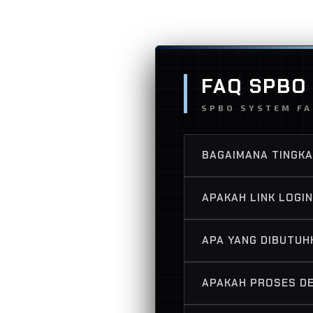
FAQ SPBO
SPBO SYSTEM F
BAGAIMANA TINGKA
Berdasarkan inisiat
APAKAH LINK LOGIN
data dan saldo membe
Sangat aman. Link alt
APA YANG DIBUTUH
menghindari sensor a
Anda hanya perlu men
APAKAH PROSES DE
nantinya akan diprot
Sangat aman dan cepa