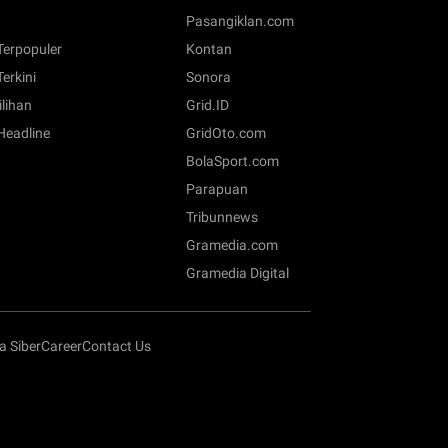
Pasangiklan.com
 Terpopuler
Kontan
Terkini
Sonora
ilihan
Grid.ID
 Headline
GridOto.com
BolaSport.com
Parapuan
Tribunnews
Gramedia.com
Gramedia Digital
 Siber
Career
Contact Us