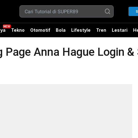
S
ya
Tekno
Otomotif
Bola
Lifestyle
Tren
Lestari
He
Page Anna Hague Login & Si