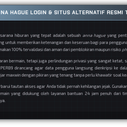
NA HAGUE LOGIN & SITUS ALTERNATIF RESMI
 sarana hiburan yang tepat adalah sebuah
anna hague
yang pent
cang untuk memberikan ketenangan dan keseruan bagi para pengguna
unakan 100% tervalidasi dan aman dari pemblokiran maupun risiko
ph
n bermain, tetapi juga perlindungan privasi yang sangat ketat, se
UPER89 dirancang agar data pengguna langsung dienkripsi ke dal
jar maxwin dengan pikiran yang tenang tanpa perlu khawatir soal k
barui tautan akses agar Anda tidak pernah kehilangan jejak. Gunakan
rmain yang didukung oleh layanan bantuan 24 jam penuh dari tim
ya.