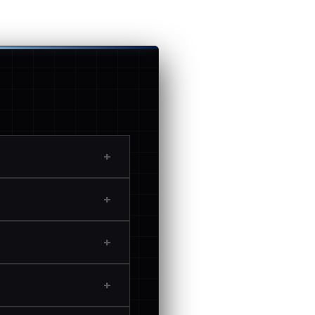
+
ih yang membuat
+
 pikiran saat bermain.
barui secara otomatis
+
npa gangguan.
R89 dengan data valid
+
ngan waktu penyelesaian