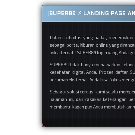
SUPER89 ⚡ LANDING PAGE AN
Dalam rutinitas yang padat, menemukan
sebagai portal hiburan online yang diran
link alternatif SUPER89 login yang Anda g
SUPER89 tidak hanya menawarkan kelancara
kesehatan digital Anda. Proses daftar S
ancaman eksternal. Anda bisa fokus menge
Sebagai solusi cerdas, kami selalu memper
halaman ini, dan rasakan ketenangan be
membantu kapan pun Anda membutuhkann