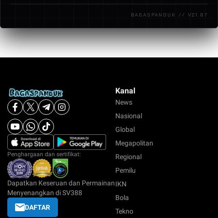
SV388 yang aktif 24 jam siap mendengarkan dan
saat transaksi.
BAGASPANDUK // V21.87
membantu Anda dengan solusi cepat dan
profesional.
Kanal
News
Nasional
Global
Megapolitan
Penghargaan dan sertifikat:
Regional
Pemilu
Dapatkan Keseruan dan Permainan
IKN
Menyenangkan di SV388
Bola
DAFTAR
Tekno