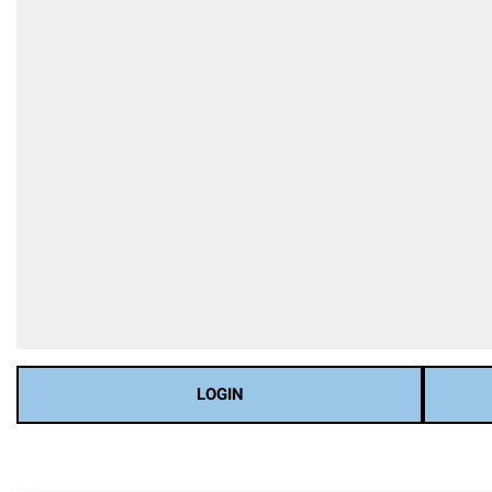
LOGIN