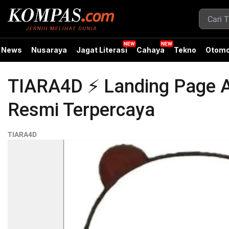
News
Nusaraya
Jagat Literasi
Cahaya
Tekno
Otomo
TIARA4D ⚡ Landing Page An
Resmi Terpercaya
TIARA4D