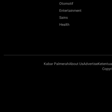
Otomotif
Entertainment
Sains
Health
Kabar Palmerah
About Us
Advertise
Ketentu
Copyri