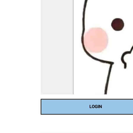
LOGIN