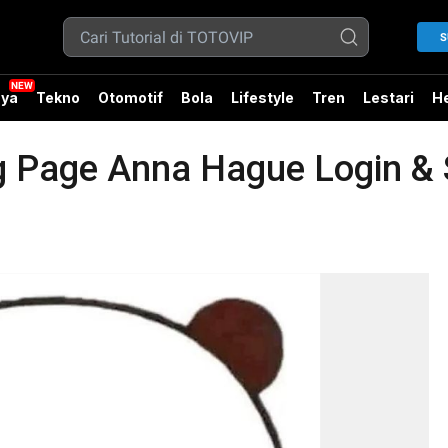
S
ya
Tekno
Otomotif
Bola
Lifestyle
Tren
Lestari
He
Page Anna Hague Login & Si