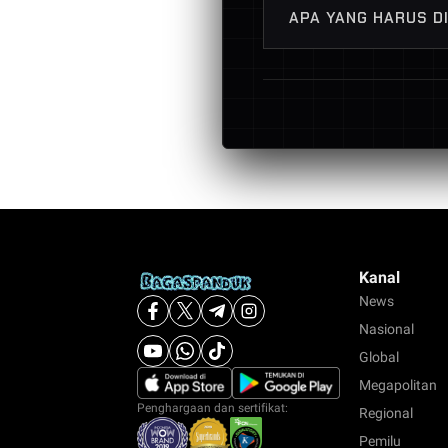
APA YANG HARUS D
rata-rata 1 hingga 3
Jika Anda mengalami 
membantu Anda dengan
Kanal
News
Nasional
Global
Megapolitan
Penghargaan dan sertifikat:
Regional
Pemilu