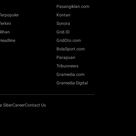
Pasangiklan.com
 Terpopuler
Kontan
Terkini
Sonora
ilihan
Grid.ID
 Headline
GridOto.com
BolaSport.com
Parapuan
Tribunnews
Gramedia.com
Gramedia Digital
 Siber
Career
Contact Us