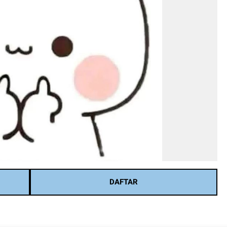
DAFTAR