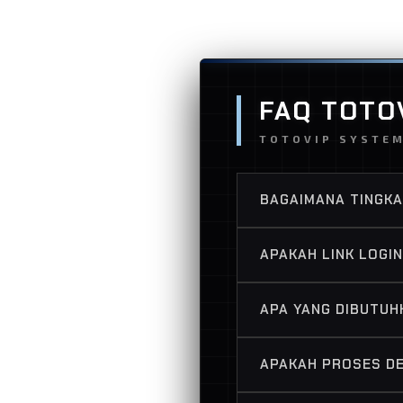
FAQ TOTO
TOTOVIP SYSTEM
BAGAIMANA TINGKA
Berdasarkan inisiat
APAKAH LINK LOGIN
data dan saldo membe
Sangat aman. Link al
APA YANG DIBUTUH
untuk menghindari se
Anda hanya perlu men
APAKAH PROSES DE
yang nantinya akan d
Sangat aman dan cepa