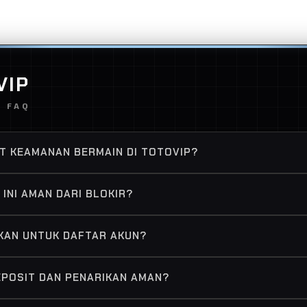
VIP
 FAQ
T KEAMANAN BERMAIN DI TOTOVIP?
if proyek keamanan kami, TOTOVIP menggunakan enkripsi SSL cangg
 INI AMAN DARI BLOKIR?
r mustahil ditembus oleh pihak luar, memberikan ketenangan pikira
ternatif TOTOVIP login yang kami sediakan terus dipantau dan diperb
KAN UNTUK DAFTAR AKUN?
nsor atau ancaman internet positif, sehingga Anda bisa bermain ta
yisihkan waktu kurang dari 2 menit untuk mengisi form daftar TOTO
POSIT DAN PENARIKAN AMAN?
iproteksi oleh sistem kami, menjamin kenyamanan Anda.
t. Transaksi di TOTOVIP diproses melalui jalur perbankan resmi de