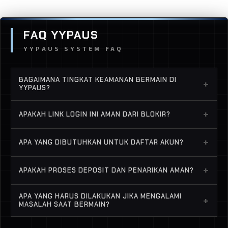
FAQ YYPAUS
YYPAUS SYSTEM FAQ
BAGAIMANA TINGKAT KEAMANAN BERMAIN DI
+
YYPAUS?
Berdasarkan inisiatif proyek keamanan kami,
+
APAKAH LINK LOGIN INI AMAN DARI BLOKIR?
YYPAUS menggunakan enkripsi SSL canggih yang
membuat seluruh data dan saldo member mustahil
Sangat aman. Link alternatif YYPAUS login yang
+
APA YANG DIBUTUHKAN UNTUK DAFTAR AKUN?
ditembus oleh pihak luar, memberikan ketenangan
kami sediakan terus dipantau dan diperbarui secara
pikiran saat bermain.
otomatis untuk menghindari sensor atau ancaman
Anda hanya perlu menyisihkan waktu kurang dari 2
+
APAKAH PROSES DEPOSIT DAN PENARIKAN AMAN?
internet positif, sehingga Anda bisa bermain tanpa
menit untuk mengisi form daftar YYPAUS dengan
gangguan.
data valid yang nantinya akan diproteksi oleh
Sangat aman dan cepat. Transaksi di YYPAUS
APA YANG HARUS DILAKUKAN JIKA MENGALAMI
sistem kami, menjamin kenyamanan Anda.
+
diproses melalui jalur perbankan resmi dengan
MASALAH SAAT BERMAIN?
waktu penyelesaian rata-rata 1 hingga 3 menit
Jika Anda mengalami kendala apa pun, tim Live Chat
tanpa potongan apa pun, menghilangkan stres