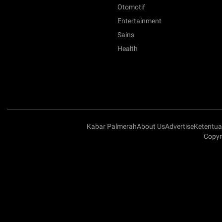
Otomotif
Entertainment
Sains
Health
Kabar Palmerah
About Us
Advertise
Ketentu
Copyr