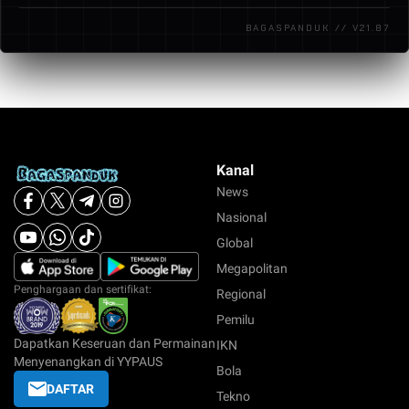
YYPAUS yang aktif 24 jam siap mendengarkan dan
saat transaksi.
BAGASPANDUK // V21.87
membantu Anda dengan solusi cepat dan
profesional.
Kanal
News
Nasional
Global
Megapolitan
Penghargaan dan sertifikat:
Regional
Pemilu
Dapatkan Keseruan dan Permainan
IKN
Menyenangkan di YYPAUS
Bola
DAFTAR
Tekno