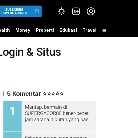
SUBSCRIBE
SUPERGACOR88
alth
Money
Properti
Edukasi
Travel
gin & Situs
5 Komentar ⭐⭐⭐⭐⭐
Mantap, bermain di
1
SUPERGACOR88 bener-bener
jadi sarana hiburan yang pas
setelah kerja seharian.
Loginnya lancar banget tanpa
perlu pakai VPN, nggak bikin