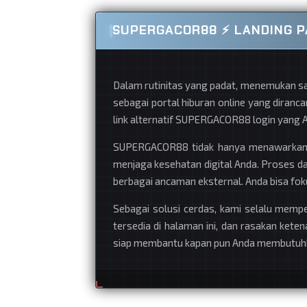
SUPERGACOR88 ⚡ LANDING P
Dalam rutinitas yang padat, menemukan sa
sebagai portal hiburan online yang diran
link alternatif SUPERGACOR88 login yang 
SUPERGACOR88 tidak hanya menawarkan kel
menjaga kesehatan digital Anda. Proses d
berbagai ancaman eksternal. Anda bisa fo
Sebagai solusi cerdas, kami selalu memp
tersedia di halaman ini, dan rasakan ket
siap membantu kapan pun Anda membutuh