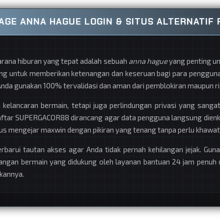
AGE ANNA HAGUE LOGIN & SITUS ALTERNATIF 
rana hiburan yang tepat adalah sebuah
anna hague
yang penting u
cang untuk memberikan ketenangan dan keseruan bagi para pengguna
Anda gunakan 100% tervalidasi dan aman dari pemblokiran maupun r
ancaran bermain, tetapi juga perlindungan privasi yang sangat ke
aftar SUPERGACOR88 dirancang agar data pengguna langsung dienkri
kus mengejar maxwin dengan pikiran yang tenang tanpa perlu khawat
erbarui tautan akses agar Anda tidak pernah kehilangan jejak. Gu
enangan bermain yang didukung oleh layanan bantuan 24 jam penuh d
kannya.