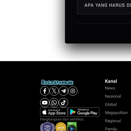
APA YANG HARUS D
penyelesaian rata-ra
Jika Anda mengalami 
membantu Anda dengan
Kanal
News
Nasional
Global
Megapolitan
Penghargaan dan sertifikat:
Regional
Pemilu