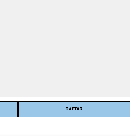
DAFTAR