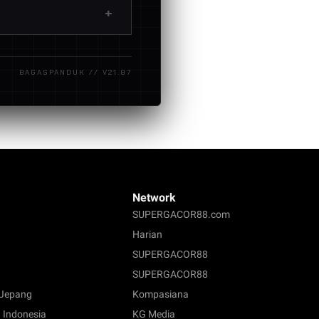
+
at transaksi.
iap mendengarkan dan
BAGASPANDUK // V21.87
Network
SUPERGACOR88.com
Harian
SUPERGACOR88
SUPERGACOR88
Jepang
Kompasiana
 Indonesia
KG Media