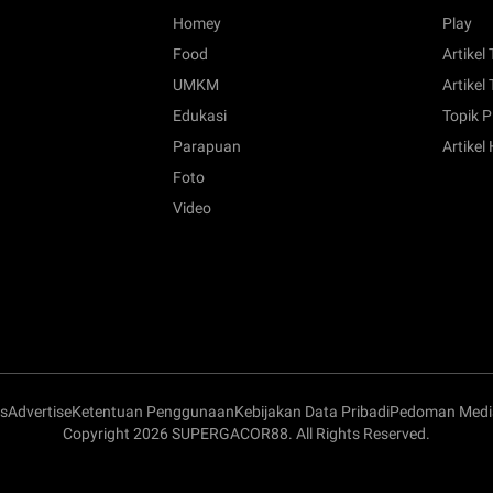
Homey
Play
Food
Artikel
UMKM
Artikel 
Edukasi
Topik P
Parapuan
Artikel
Foto
Video
s
Advertise
Ketentuan Penggunaan
Kebijakan Data Pribadi
Pedoman Media
Copyright 2026 SUPERGACOR88. All Rights Reserved.