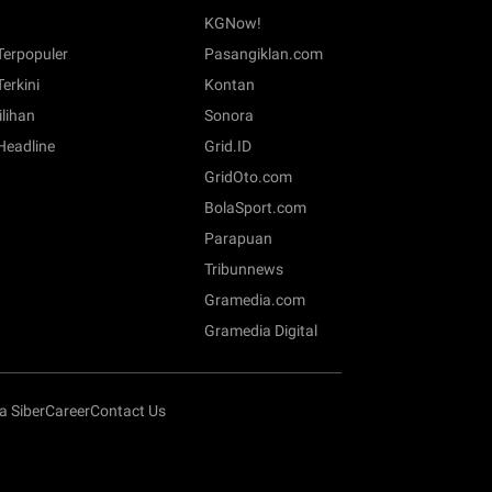
KGNow!
 Terpopuler
Pasangiklan.com
Terkini
Kontan
ilihan
Sonora
 Headline
Grid.ID
GridOto.com
BolaSport.com
Parapuan
Tribunnews
Gramedia.com
Gramedia Digital
 Siber
Career
Contact Us