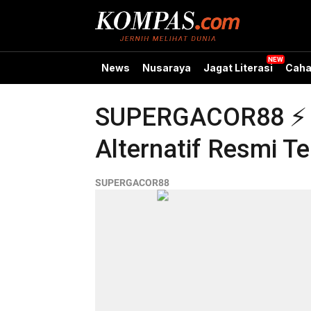
News
Nusaraya
Jagat Literasi
Caha
SUPERGACOR88 ⚡ L
Alternatif Resmi T
SUPERGACOR88